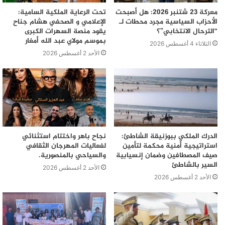
معركة 23 شتنبر 2026: هل أصبحت
تحت الرعاية الملكية السامية:
الأحزاب السياسية مجرد محطات لـ
الإعلامي و الصحفي هشام جناح
“الترحال الانتخابي”؟
يقود منصة السهرات الكبرى
بموسم مولاي عبد الله أمغار
الثلاثاء 4 أغسطس 2026
الأحد 2 أغسطس 2026
الدرك الملكي ببوزنيقة الشاطئ:
نجاح باهر واختتام استثنائي
استراتيجية أمنية محكمة لتأمين
لفعاليات المهرجان الثقافي
صيف المصطافين وضمان إنسيابية
والسياحي بالمنصورية.
السير بالشاطئ
الأحد 2 أغسطس 2026
الأحد 2 أغسطس 2026