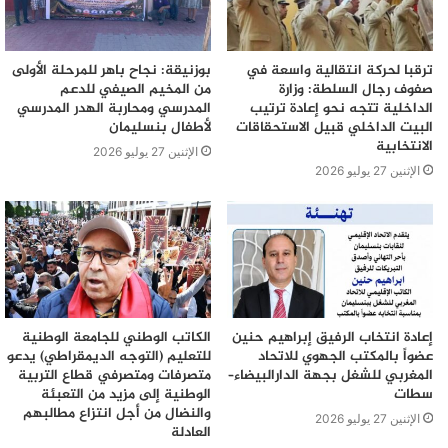
ترقبا لحركة انتقالية واسعة في
بوزنيقة: نجاح باهر للمرحلة الأولى
صفوف رجال السلطة: وزارة
من المخيم الصيفي للدعم
الداخلية تتجه نحو إعادة ترتيب
المدرسي ومحاربة الهدر المدرسي
البيت الداخلي قبيل الاستحقاقات
لأطفال بنسليمان
الانتخابية
الإثنين 27 يوليو 2026
الإثنين 27 يوليو 2026
إعادة انتخاب الرفيق إبراهيم حنين
الكاتب الوطني للجامعة الوطنية
عضواً بالمكتب الجهوي للاتحاد
للتعليم (التوجه الديمقراطي) يدعو
المغربي للشغل بجهة الدارالبيضاء–
متصرفات ومتصرفي قطاع التربية
سطات
الوطنية إلى مزيد من التعبئة
والنضال من أجل انتزاع مطالبهم
الإثنين 27 يوليو 2026
العادلة