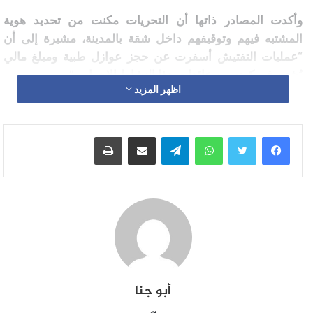
وأكدت المصادر ذاتها أن التحريات مكنت من تحديد هوية
المشتبه فيهم وتوقيفهم داخل شقة بالمدينة، مشيرة إلى أن
“عمليات التفتيش أسفرت عن حجز عوازل طبية ومبلغ مالي
يُشتبه في كونه من عائدات هذا النشاط الإجرامي”.
اظهر المزيد
وفي هذا الصدد جرى إخضاع كافة الموقوفين لتدبير الحراسة
النظرية، رهن إشارة البحث الذي يجرى تحت إشراف النيابة
واتساب
تيلقرام
مشاركة عبر البريد
طباعة
العامة المختصة، من أجل تحديد كافة الامتدادات المحتملة لهذه
القضية، فيما مازالت الأبحاث متواصلة لضبط باقي المتورطين
في هذه الأفعال الإجرامية.
أبو جنا