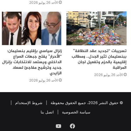
الأحد 26 يوليو 2026
تسريبات “تجديد عقد النظافة”
زلزال سياسي بإقليم بنسليمان:
ببنسليمان تثير الجدل.. ومطالب
“الأحرار” يفتح جبهات الصراع
إقليمية بالحزم وتفعيل لجان
الداخلي ويستعد للانتخابات بإنزال
المراقبة
جديد وترشيح مفاجئ لسعاد
الزايدي
الأحد 26 يوليو 2026
الأحد 26 يوليو 2026
© حقوق النشر 2026، جميع الحقوق محفوظة |
شروط الإستخدام
|
سياسة الخصوصية
|
اتصل بنا
فيسبوك
يوتيوب