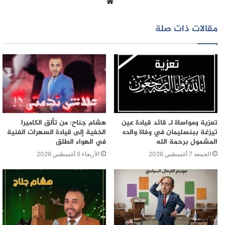
موقع
الويب
مقالات ذات صلة
تعزية ومواساة لـ قائد قيادة عين
هشام جناح: من تألق الكاميرا
تيزغة ببنسليمان في وفاة والده
الخفية إلى قيادة السهرات الفنية
المشمول برحمة الله
في الهواء الطلق
الجمعة 7 أغسطس 2026
الأربعاء 5 أغسطس 2026