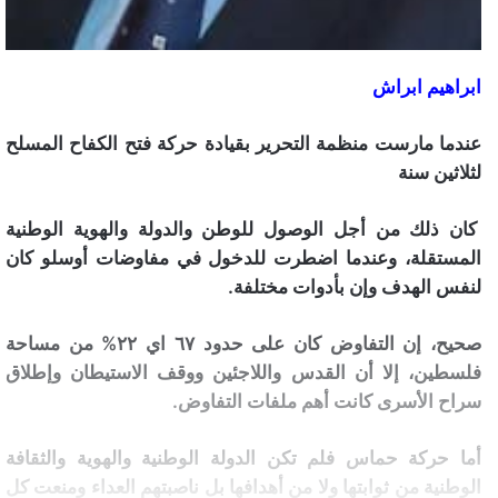
ابراهيم ابراش
عندما مارست منظمة التحرير بقيادة حركة فتح الكفاح المسلح
لثلاثين سنة
كان ذلك من أجل الوصول للوطن والدولة والهوية الوطنية
المستقلة، وعندما اضطرت للدخول في مفاوضات أوسلو كان
لنفس الهدف وإن بأدوات مختلفة.
صحيح، إن التفاوض كان على حدود ٦٧ اي ٢٢% من مساحة
فلسطين، إلا أن القدس واللاجئين ووقف الاستيطان وإطلاق
سراح الأسرى كانت أهم ملفات التفاوض.
أما حركة حماس فلم تكن الدولة الوطنية والهوية والثقافة
الوطنية من ثوابتها ولا من أهدافها بل ناصبتهم العداء ومنعت كل