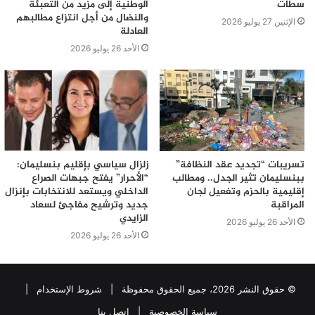
سطات
الوطنية إلى مزيد من التعبئة
والنضال من أجل انتزاع مطالبهم
الإثنين 27 يوليو 2026
العادلة
الأحد 26 يوليو 2026
تسريبات “تجديد عقد النظافة”
زلزال سياسي بإقليم بنسليمان:
ببنسليمان تثير الجدل.. ومطالب
“الأحرار” يفتح جبهات الصراع
إقليمية بالحزم وتفعيل لجان
الداخلي ويستعد للانتخابات بإنزال
المراقبة
جديد وترشيح مفاجئ لسعاد
الزايدي
الأحد 26 يوليو 2026
الأحد 26 يوليو 2026
© حقوق النشر 2026، جميع الحقوق محفوظة |
شروط الإستخدام
|
سياسة الخصوصية
|
اتصل بنا