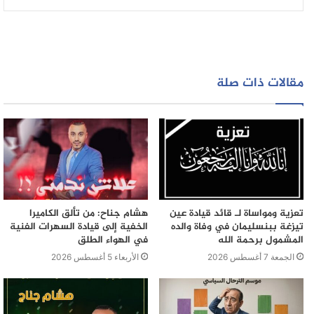
لا يمكن لاي شخص ايقافه متجاهلين معاناة الساكنة من
الانتشار الكبير و الواسع للمقالع في اقليم بن سليمان
مقالات ذات صلة
و بهذا نطالب الجهات المعنية بضرورة بعث لجنة مختصة إلى
المكان لتقيم حجم الأضرار الحاصلة بالمنطقة
تعزية ومواساة لـ قائد قيادة عين
هشام جناح: من تألق الكاميرا
تيزغة ببنسليمان في وفاة والده
الخفية إلى قيادة السهرات الفنية
المشمول برحمة الله
في الهواء الطلق
الجمعة 7 أغسطس 2026
الأربعاء 5 أغسطس 2026