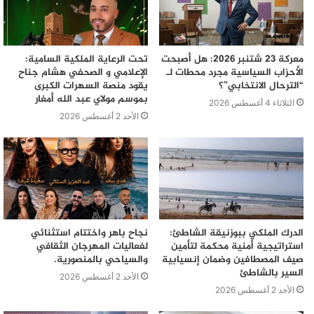
معركة 23 شتنبر 2026: هل أصبحت
تحت الرعاية الملكية السامية:
الأحزاب السياسية مجرد محطات لـ
الإعلامي و الصحفي هشام جناح
“الترحال الانتخابي”؟
يقود منصة السهرات الكبرى
بموسم مولاي عبد الله أمغار
الثلاثاء 4 أغسطس 2026
الأحد 2 أغسطس 2026
الدرك الملكي ببوزنيقة الشاطئ:
نجاح باهر واختتام استثنائي
استراتيجية أمنية محكمة لتأمين
لفعاليات المهرجان الثقافي
صيف المصطافين وضمان إنسيابية
والسياحي بالمنصورية.
السير بالشاطئ
الأحد 2 أغسطس 2026
الأحد 2 أغسطس 2026