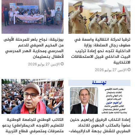
ترقبا لحركة انتقالية واسعة في
بوزنيقة: نجاح باهر للمرحلة الأولى
صفوف رجال السلطة: وزارة
من المخيم الصيفي للدعم
الداخلية تتجه نحو إعادة ترتيب
المدرسي ومحاربة الهدر المدرسي
البيت الداخلي قبيل الاستحقاقات
لأطفال بنسليمان
الانتخابية
الإثنين 27 يوليو 2026
الإثنين 27 يوليو 2026
إعادة انتخاب الرفيق إبراهيم حنين
الكاتب الوطني للجامعة الوطنية
عضواً بالمكتب الجهوي للاتحاد
للتعليم (التوجه الديمقراطي) يدعو
المغربي للشغل بجهة الدارالبيضاء–
متصرفات ومتصرفي قطاع التربية