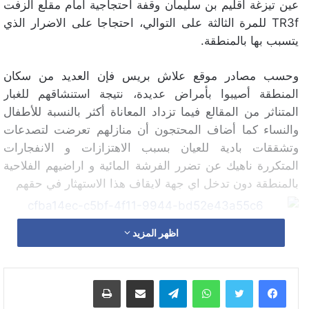
عين تيزغة اقليم بن سليمان وقفة احتجاجية أمام مقلع الزفت
TR3f للمرة الثالثة على التوالي، احتجاجا على الاضرار الذي
يتسبب بها بالمنطقة.
وحسب مصادر موقع علاش بريس فإن العديد من سكان
المنطقة أصيبوا بأمراض عديدة، نتيجة استنشاقهم للغبار
المتناثر من المقالع فيما تزداد المعاناة أكثر بالنسبة للأطفال
والنساء كما أضاف المحتجون أن منازلهم تعرضت لتصدعات
وتشققات بادية للعيان بسبب الاهتزازات و الانفجارات
المتكررة ناهيك عن تضرر الفرشة المائية و اراضيهم الفلاحية
بالمنطقة دون تدخل اي جهة لايقاف هذا الاستهثار في حقهم
اظهر المزيد
وأشار المحتجون أن رئيس جماعة عين تيزغة احمد الداهي غير
راضي على هذا المقلع و قد وجه عدة شكايات إلى عدد من
واتساب
تيلقرام
مشاركة عبر البريد
طباعة
المصالح المختصة قصد إغلاقه لانه غير مرخص له غير أنها
بقيت مجمدة لان صاحب المقلع يدعي ان له نفوذ في الاقليم و