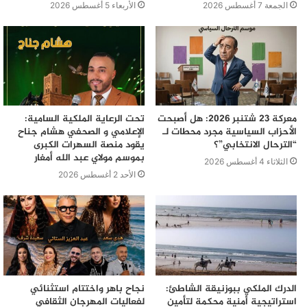
الجمعة 7 أغسطس 2026
الأربعاء 5 أغسطس 2026
معركة 23 شتنبر 2026: هل أصبحت
تحت الرعاية الملكية السامية:
الأحزاب السياسية مجرد محطات لـ
الإعلامي و الصحفي هشام جناح
“الترحال الانتخابي”؟
يقود منصة السهرات الكبرى
بموسم مولاي عبد الله أمغار
الثلاثاء 4 أغسطس 2026
الأحد 2 أغسطس 2026
الدرك الملكي ببوزنيقة الشاطئ:
نجاح باهر واختتام استثنائي
استراتيجية أمنية محكمة لتأمين
لفعاليات المهرجان الثقافي