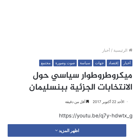
الرئيسية
/
أخبار
أخبار
إقتصاد
جهات
سياسة
صوت وصورة
مجتمع
ميكروطروطوار سياسي حول
الانتخابات الجزئية ببنسليمان
الأحد 22 أكتوبر 2017
أقل من دقيقة
https://youtu.be/q7y-hdwtx_g
اظهر المزيد