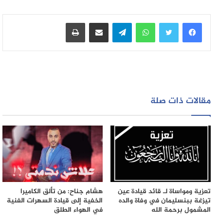
واتساب
تيلقرام
مشاركة عبر البريد
طباعة
مقالات ذات صلة
تعزية ومواساة لـ قائد قيادة عين
هشام جناح: من تألق الكاميرا
تيزغة ببنسليمان في وفاة والده
الخفية إلى قيادة السهرات الفنية
المشمول برحمة الله
في الهواء الطلق