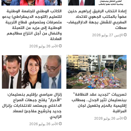
إعادة انتخاب الرفيق إبراهيم حنين
الكاتب الوطني للجامعة الوطنية
عضواً بالمكتب الجهوي للاتحاد
للتعليم (التوجه الديمقراطي) يدعو
المغربي للشغل بجهة الدارالبيضاء–
متصرفات ومتصرفي قطاع التربية
سطات
الوطنية إلى مزيد من التعبئة
والنضال من أجل انتزاع مطالبهم
الإثنين 27 يوليو 2026
العادلة
الأحد 26 يوليو 2026
تسريبات “تجديد عقد النظافة”
زلزال سياسي بإقليم بنسليمان:
ببنسليمان تثير الجدل.. ومطالب
“الأحرار” يفتح جبهات الصراع
إقليمية بالحزم وتفعيل لجان
الداخلي ويستعد للانتخابات بإنزال
المراقبة
جديد وترشيح مفاجئ لسعاد
الزايدي
الأحد 26 يوليو 2026
الأحد 26 يوليو 2026