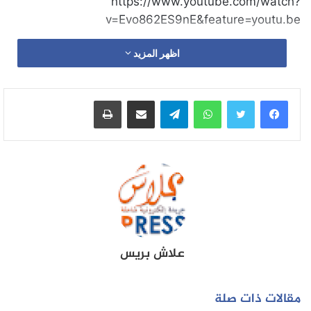
https://www.youtube.com/watch?
v=Evo862ES9nE&feature=youtu.be
اظهر المزيد
واتساب
تيلقرام
مشاركة عبر البريد
طباعة
علاش بريس
مقالات ذات صلة