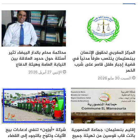
المركز المغربي لحقوق الإنسان
محاكمة محامٍ بالدار البيضاء تثير
ببنسليمان ينتصب طرفاً مدنياً في
أسئلة حول حدود العلاقة بين
قضية إجبار طفل قاصر على شرب
النيابة العامة وهيئة الدفاع
الخمر
الإثنين 27 أبريل 2026
السبت 30 مايو 2026
إقليم بنسليمان: جماعة المنصورية
شركة «أوزون» تنفي ادعاءات بيع
باتت قاب قوسين من تهيئة جميع
الآليات وتلوّح باللجوء إلى القضاء