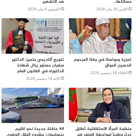
مسالكها…
ضد التشهير
الإثنين 26 يناير 2026
الخميس 8 يناير 2026
تعزية ومواساة في وفاة المرحوم
تتويج أكاديمي متميز: الدكتور
الحسين المواق
سفيان مستور ينال شهادة
الدكتوراه في القانون العام
الثلاثاء 30 ديسمبر 2025
الأحد 14 ديسمبر 2025
منظمة المرأة الاستقلالية تُطلق
44 حافلة جديدة نحو اقليم
نداءً وطنياً لمواجهة العنف ضد
بنسليمان: مشروع النقل الحضري