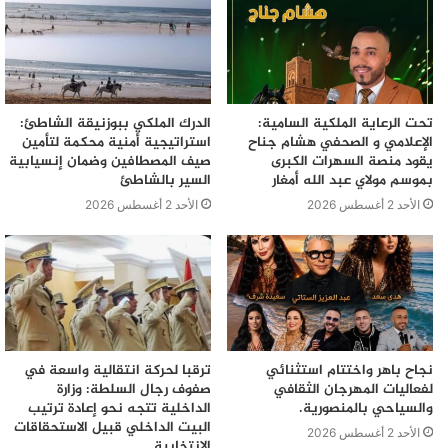
تحت الرعاية الملكية السامية:
الدرك الملكي ببوزنيقة الشاطئ:
الإعلامي و الصحفي هشام جناح
استراتيجية أمنية محكمة لتأمين
يقود منصة السهرات الكبرى
صيف المصطافين وضمان إنسيابية
بموسم مولاي عبد الله أمغار
السير بالشاطئ
الأحد 2 أغسطس 2026
الأحد 2 أغسطس 2026
نجاح باهر واختتام استثنائي
ترقبا لحركة انتقالية واسعة في
لفعاليات المهرجان الثقافي
صفوف رجال السلطة: وزارة
والسياحي بالمنصورية.
الداخلية تتجه نحو إعادة ترتيب
البيت الداخلي قبيل الاستحقاقات
الأحد 2 أغسطس 2026
الانتخابية