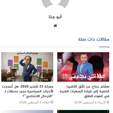
أبو جنا
موقع
الويب
مقالات ذات صلة
هشام جناح: من تألق الكاميرا
معركة 23 شتنبر 2026: هل أصبحت
الخفية إلى قيادة السهرات الفنية
الأحزاب السياسية مجرد محطات لـ
في الهواء الطلق
“الترحال الانتخابي”؟
الأربعاء 5 أغسطس 2026
الثلاثاء 4 أغسطس 2026