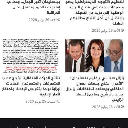
للتعليم (التوجه الديمقراطي) يدعو
ببنسليمان تثير الجدل.. ومطالب
متصرفات ومتصرفي قطاع التربية
إقليمية بالحزم وتفعيل لجان
الوطنية إلى مزيد من التعبئة
المراقبة
والنضال من أجل انتزاع مطالبهم
الأحد 26 يوليو 2026
العادلة
الأحد 26 يوليو 2026
زلزال سياسي بإقليم بنسليمان:
نتائج الحركة الانتقالية تؤجج غضب
“الأحرار” يفتح جبهات الصراع
المتصرفات والمتصرفين: اتهامات
الداخلي ويستعد للانتخابات بإنزال
لوزارة برادة بتكريس الإقصاء واحتقار
جديد وترشيح مفاجئ لسعاد
الأطر الإدارية
الزايدي
السبت 25 يوليو 2026
الأحد 26 يوليو 2026