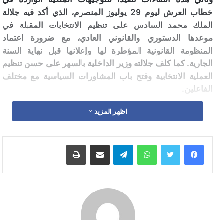
خطاب العرش ليوم 29 يوليوز المنصرم، الذي أكد فيه جلالة
الملك محمد السادس على تنظيم الانتخابات المقبلة في
موعدها الدستوري والقانوني العادي، مع ضرورة اعتماد
المنظومة القانونية المؤطرة لها وإعلانها قبل نهاية السنة
الجارية. كما كلف جلالته وزير الداخلية بالسهر على حسن تنظيم
العملية الانتخابية وفتح باب المشاورات السياسية مع مختلف
الفاعلين.
اظهر المزيد
وكانت الأحزاب السياسية كانت قد رفعت مذكراتها إلى وزارة
الداخلية بشأن مراجعة المنظومة الانتخابية، تمهيداً للجلسات
التشاورية المرتقبة خلال شهر شتنبر الجاري.
واتساب
تيلقرام
مشاركة عبر البريد
طباعة
وتشمل هذه المذكرات مقترحات لإصلاح وتجويد العملية
الانتخابية، أبرزها اعتماد نتائج الإحصاء العام للسكان، ومراجعة
التقطيع الانتخابي والدوائر، والرفع من تمثيلية النساء والشباب
والكفاءات والقطع مع المرشحين الفاسدين، إلى جانب فتح
المجال أمام مشاركة مغاربة العالم في التصويت.