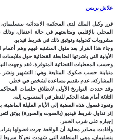
علاش بريس
قرر وكيل الملك لدى المحكمة الابتدائية ببنسليمان، ب
المحلي بالإقليم، ومتابعتهم في حالة اعتقال، وذ
مشروبات كحولية وتوثيق ذلك في شريط فيديو.
وجاء هذا القرار بعد مثول المشتبه فيهم وهم أعمام الض
الأولية التي باشرتها الضابطة القضائية حول ملابسات ال
وحسب المعطيات القضائية المتوفرة، فقد وجهت النيابة
متباينة حسب صكوك المتابعة
وهي: التشهير ونشر م
المشاركة، عدم تقديم مساعدة لشخص في خطر.
وقد حددت التواريخ الأولى لانطلاق جلسات المحاكمة ا
الثلاثة أمام هيئة الحكم للنظر في المنسوب إليه.
وتعود فصول هذه القضية إلى الأيام القليلة الماضية، 
إثر تداول شريط فيديو (بالصوت والصورة) يوثق لت
إجباره على شرب الخمر.
وأفادت مصادر محلية أن الواقعة جرت فصولها بتراب م
بنسليمان، وهي المنطقة التي شهدت تحركا سريعا للس