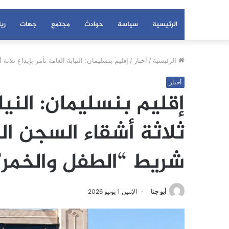
الرئيسية
سياسة
حوادث
مجتمع
جهات
ري
الرئيسية
/
أخبار
/
إقليم بنسليمان: النيابة العامة تأمر بإيداع ث
أخبار
إقليم بنسليمان: النياب
ثلاثة أشقاء السجن ا
شريط “الطفل والخمر”
أبو جنا
الإثنين 1 يونيو 2026