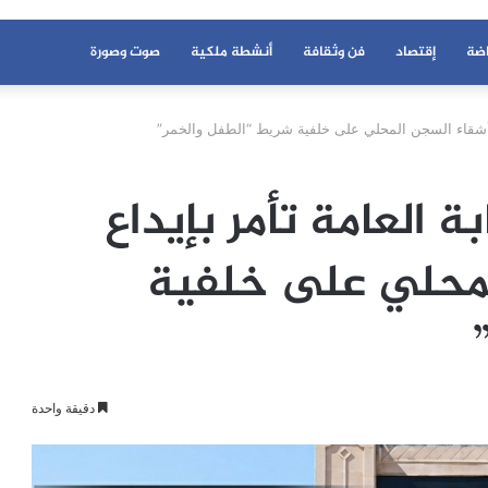
اضة
إقتصاد
فن وثقافة
أنشطة ملكية
صوت وصورة
لاثة أشقاء السجن المحلي على خلفية شريط “الطفل والخمر”
ة العامة تأمر بإيداع
لمحلي على خلفية
دقيقة واحدة