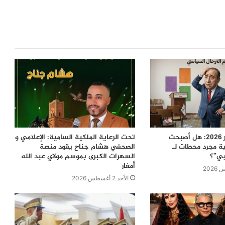
معركة 23 شتنبر 2026: هل أصبحت
تحت الرعاية الملكية السامية: الإعلامي و
ية مجرد محطات لـ
الصحفي هشام جناح يقود منصة
بي”؟
السهرات الكبرى بموسم مولاي عبد الله
أمغار
الأحد 2 أغسطس 2026