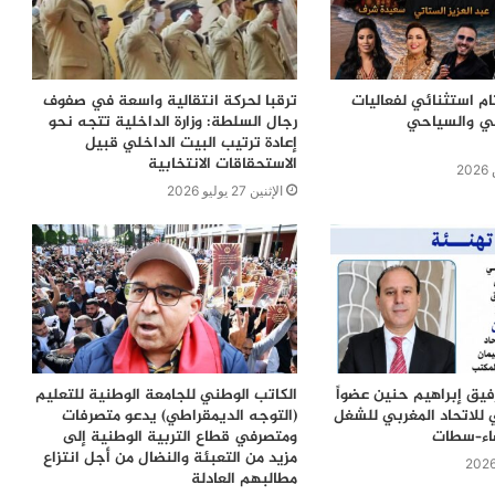
ام استثنائي لفعاليات
ترقبا لحركة انتقالية واسعة في صفوف
في والسياحي
رجال السلطة: وزارة الداخلية تتجه نحو
إعادة ترتيب البيت الداخلي قبيل
الاستحقاقات الانتخابية
الإثنين 27 يوليو 2026
رفيق إبراهيم حنين عضواً
الكاتب الوطني للجامعة الوطنية للتعليم
 للاتحاد المغربي للشغل
(التوجه الديمقراطي) يدعو متصرفات
ضاء–سطات
ومتصرفي قطاع التربية الوطنية إلى
مزيد من التعبئة والنضال من أجل انتزاع
مطالبهم العادلة