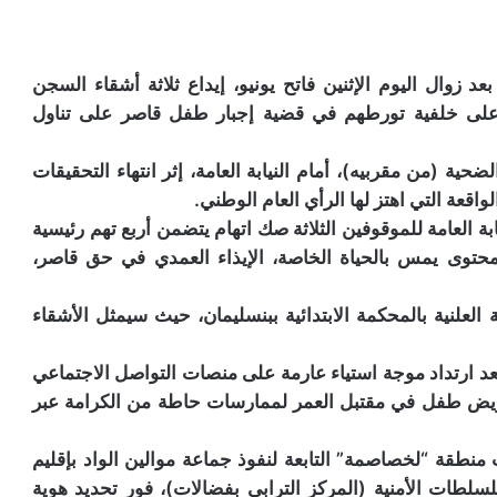
عد زوال اليوم الإثنين فاتح يونيو، إيداع ثلاثة أشقاء السجن
لك على خلفية تورطهم في قضية إجبار طفل قاصر على تناول
حية (من مقربيه)، أمام النيابة العامة، إثر انتهاء التحقيقات
واقعة التي اهتز لها الرأي العام الوطني.
 العامة للموقوفين الثلاثة صك اتهام يتضمن أربع تهم رئيسية
حتوى يمس بالحياة الخاصة، الإيذاء العمدي في حق قاصر،
لعلنية بالمحكمة الابتدائية ببنسليمان، حيث سيمثل الأشقاء
بعد ارتداد موجة استياء عارمة على منصات التواصل الاجتماعي
عريض طفل في مقتبل العمر لممارسات حاطة من الكرامة عبر
نطقة “لخصاصمة” التابعة لنفوذ جماعة موالين الواد بإقليم
لطات الأمنية (المركز الترابي بفضالات)، فور تحديد هوية