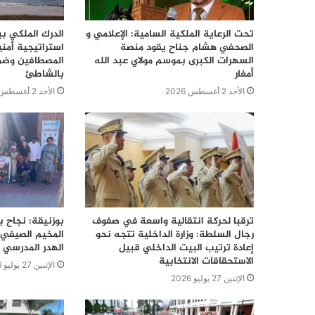
تحت الرعاية الملكية السامية: الإعلامي و
الدرك الملكي ب
الصحفي هشام جناح يقود منصة
استراتيجية أمن
السهرات الكبرى بموسم مولاي عبد الله
المصطافين وضما
أمغار
بالشاطئ
الأحد 2 أغسطس 2026
الأحد 2 أغسطس 2026
ترقبا لحركة انتقالية واسعة في صفوف
بوزنيقة: نجاح ب
رجال السلطة: وزارة الداخلية تتجه نحو
المخيم الصيفي 
إعادة ترتيب البيت الداخلي قبيل
الهدر المدرسي 
الاستحقاقات الانتخابية
الإثنين 27 يوليو 2026
الإثنين 27 يوليو 2026