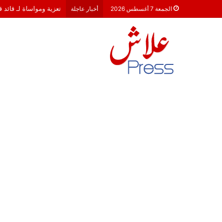
هشام جناح: من تألق الك
الجمعة 7 أغسطس 2026
أخبار عاجلة