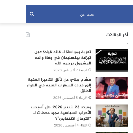
بحث
عن
أخر المقالات
تعزية ومواساة لـ قائد قيادة عين
تيزغة ببنسليمان في وفاة والده
المشمول برحمة الله
الجمعة 7 أغسطس 2026
هشام جناح: من تألق الكاميرا الخفية
إلى قيادة السهرات الفنية في الهواء
الطلق
الأربعاء 5 أغسطس 2026
معركة 23 شتنبر 2026: هل أصبحت
الأحزاب السياسية مجرد محطات لـ
“الترحال الانتخابي”؟
الثلاثاء 4 أغسطس 2026