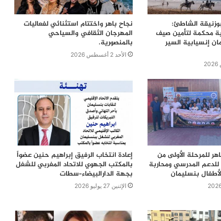
بوزنيقة الشاطئ:
نجاح باهر واختتام استثنائي لفعاليات
ية محكمة لتأمين صيف
المهرجان الثقافي والسياحي
ن إنسيابية السير
بالمنصورية.
الأحد 2 أغسطس 2026
اهر للمرحلة الأولى من
إعادة انتخاب الرفيق إبراهيم حنين عضواً
للدعم المدرسي ومحاربة
بالمكتب الجهوي للاتحاد المغربي للشغل
لأطفال بنسليمان
بجهة الدارالبيضاء–سطات
الإثنين 27 يوليو 2026