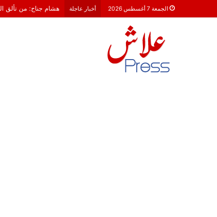
هشام جناح: من تألق الك
الجمعة 7 أغسطس 2026
أخبار عاجلة