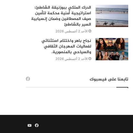
الدرك الملكي ببوزنيقة الشاطئ:
استراتيجية أمنية محكمة لتأمين
صيف المصطافين وضمان إنسيابية
السير بالشاطئ
الأحد 2 أغسطس 2026
نجاح باهر واختتام استثنائي
لفعاليات المهرجان الثقافي
والسياحي بالمنصورية.
الأحد 2 أغسطس 2026
تابعنا على فيسبوك
فيسبوك
يوتيوب