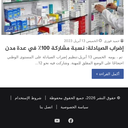
أخبار
حميد فوزي
الخميس 13 أبريل 2023
إضراب الصيادلة: نسبة مشاركة 100٪ في عدة مدن
تم ، يومه الخميس 13 أبريل،تنظيم إضراب الصيادلة على المستوى الوطني
احتجاجًا على الوضع المقلق للمهنة. وشاركت فيه نحو 12…
أكمل القراءة »
© حقوق النشر 2026، جميع الحقوق محفوظة |
شروط الإستخدام
|
سياسة الخصوصية
|
اتصل بنا
فيسبوك
يوتيوب