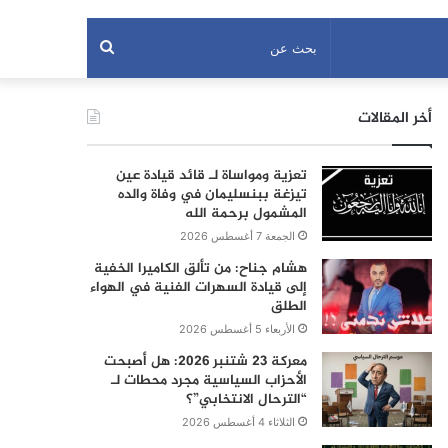
بحث
عن
أخر المقالات
تعزية ومواساة لـ قائد قيادة عين
تيزغة ببنسليمان في وفاة والده
المشمول برحمة الله
الجمعة 7 أغسطس 2026
هشام جناح: من تألق الكاميرا الخفية
إلى قيادة السهرات الفنية في الهواء
الطلق
الأربعاء 5 أغسطس 2026
معركة 23 شتنبر 2026: هل أصبحت
الأحزاب السياسية مجرد محطات لـ
“الترحال الانتخابي”؟
الثلاثاء 4 أغسطس 2026