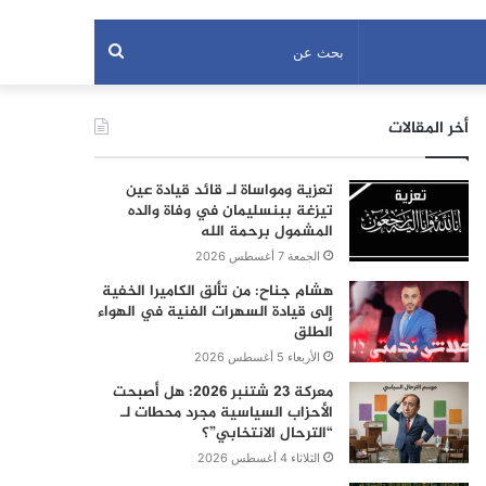
بحث
عن
أخر المقالات
تعزية ومواساة لـ قائد قيادة عين
تيزغة ببنسليمان في وفاة والده
المشمول برحمة الله
الجمعة 7 أغسطس 2026
هشام جناح: من تألق الكاميرا الخفية
إلى قيادة السهرات الفنية في الهواء
الطلق
الأربعاء 5 أغسطس 2026
معركة 23 شتنبر 2026: هل أصبحت
الأحزاب السياسية مجرد محطات لـ
“الترحال الانتخابي”؟
الثلاثاء 4 أغسطس 2026