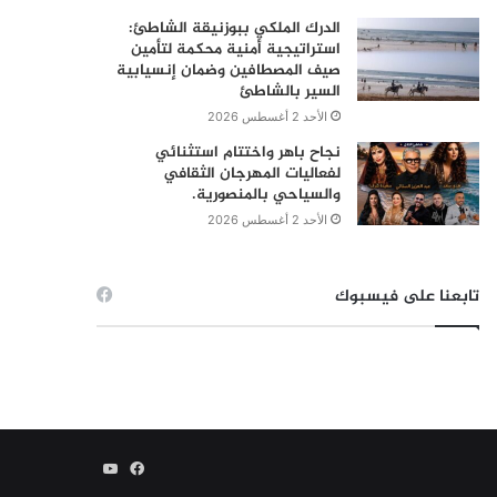
الدرك الملكي ببوزنيقة الشاطئ:
استراتيجية أمنية محكمة لتأمين
صيف المصطافين وضمان إنسيابية
السير بالشاطئ
الأحد 2 أغسطس 2026
نجاح باهر واختتام استثنائي
لفعاليات المهرجان الثقافي
والسياحي بالمنصورية.
الأحد 2 أغسطس 2026
تابعنا على فيسبوك
فيسبوك
يوتيوب