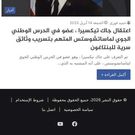
أخبار
حميد فوزي
الجمعة 14 أبريل 2023
اعتقال جاك تيكسيرا ، عضو في الحرس الوطني
الجوي لماساتشوستس المتهم بتسريب وثائق
سرية للبنتاغون
تم التعرف على جاك تيكسيرا ، وهو عضو في الحرس الوطني الجوي
لماساتشوستس ، على أنه المشتبه به الذي…
أكمل القراءة »
© حقوق النشر 2026، جميع الحقوق محفوظة |
شروط الإستخدام
|
سياسة الخصوصية
|
اتصل بنا
فيسبوك
يوتيوب