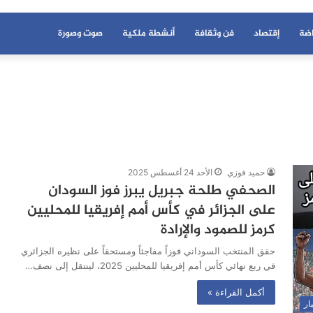
اضة
إقتصاد
فن وثقافة
أنشطة ملكية
صوت وصورة
حميد فوزي
الأحد 24 أغسطس 2025
الصحفي طلحة جبريل يبرز فوز السودان
على الجزائر في كأس أمم إفريقيا للمحليين
كرمز للصمود والإرادة
حقق المنتخب السوداني فوزاً مفاجئاً ومستحقاً على نظيره الجزائري
في ربع نهائي كأس أمم إفريقيا للمحليين 2025، لينتقل إلى نصف…
أكمل القراءة »
ار