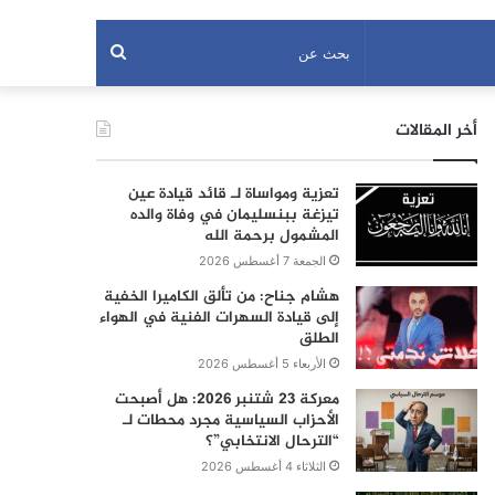
بحث
عن
أخر المقالات
تعزية ومواساة لـ قائد قيادة عين
تيزغة ببنسليمان في وفاة والده
المشمول برحمة الله
الجمعة 7 أغسطس 2026
هشام جناح: من تألق الكاميرا الخفية
إلى قيادة السهرات الفنية في الهواء
الطلق
الأربعاء 5 أغسطس 2026
معركة 23 شتنبر 2026: هل أصبحت
الأحزاب السياسية مجرد محطات لـ
“الترحال الانتخابي”؟
الثلاثاء 4 أغسطس 2026