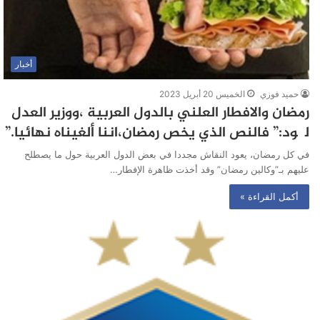
أخبار
حميد فوزي
الخميس 20 أبريل 2023
رمضان والافطار العلني بالدول العربية ،ووزير العدل
لگود:” فالنص الذي يخص رمضان،اننا ألغيناه نهائيا.”
في كل رمضان، يعود النقاش مجددا في بعض الدول العربية حول ما يصطلح
عليهم بـ”وكالين رمضان” وقد أخذت ظاهرة الإفطار…
أكمل القراءة »