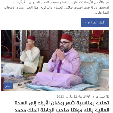
تم بالأمس الأربعاء 22 مارس ،افتتاح مسجد المعبر الحدودي الگرگرات-
Guerguerat حيث أقيمت صلاتي العشاء والتراويح. هذا الخبر بشرى لأصحاب
الشاحنات…
أكمل القراءة »
أخبار
حميد فوزي
الأربعاء 22 مارس 2023
تهنئة بمناسبة شهر رمضان الأبرك إلى السدة
العالية بالله مولانا صاحب الجلالة الملك محمد