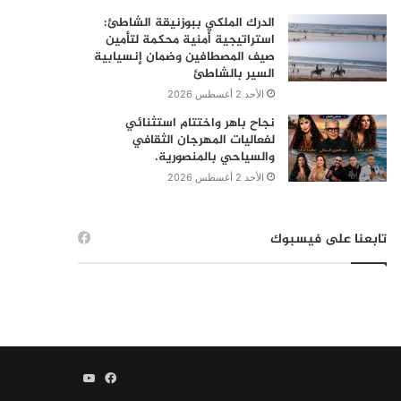
الدرك الملكي ببوزنيقة الشاطئ:
استراتيجية أمنية محكمة لتأمين
صيف المصطافين وضمان إنسيابية
السير بالشاطئ
الأحد 2 أغسطس 2026
نجاح باهر واختتام استثنائي
لفعاليات المهرجان الثقافي
والسياحي بالمنصورية.
الأحد 2 أغسطس 2026
تابعنا على فيسبوك
فيسبوك
يوتيوب