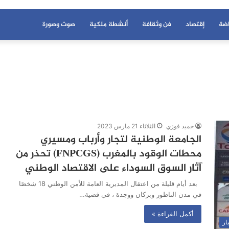
اضة
إقتصاد
فن وثقافة
أنشطة ملكية
صوت وصورة
حميد فوزي
الثلاثاء 21 مارس 2023
الجامعة الوطنية لتجار وأرباب ومسيري
محطات الوقود بالمغرب (FNPCGS) تحذر من
آثار السوق السوداء على الاقتصاد الوطني
بعد أيام قليلة من اعتقال المديرية العامة للأمن الوطني 18 شخصًا
في مدن الناظور وبركان ووجدة ، في قضية…
أكمل القراءة »
ار