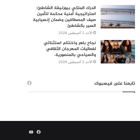
الدرك الملكي ببوزنيقة الشاطئ:
استراتيجية أمنية محكمة لتأمين
صيف المصطافين وضمان إنسيابية
السير بالشاطئ
الأحد 2 أغسطس 2026
نجاح باهر واختتام استثنائي
لفعاليات المهرجان الثقافي
والسياحي بالمنصورية.
الأحد 2 أغسطس 2026
تابعنا على فيسبوك
فيسبوك
يوتيوب