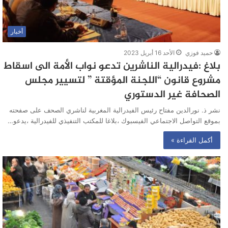
أخبار
حميد فوزي
الأحد 16 أبريل 2023
بلاغ :فيدرالية الناشرين تدعو نواب الأمة الى اسقاط
مشروع قانون “اللجنة المؤقتة ” لتسيير مجلس
الصحافة غير الدستوري
نشر ذ. نورالدين مفتاح رئيس الفيدرالية المغربية لناشري الصحف على صفحته
بموقع التواصل الاجتماعي الفيسبوك ،بلاغا للمكتب التنفيذي للفيدرالية ،يدعو…
أكمل القراءة »