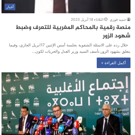
أخبار
حميد فوزي
الثلاثاء 18 أبريل 2023
منصة رقمية بالمحاكم المغربية للتعرف وضبط
شهود الزور
خلال رده على الاسئلة الشفوية بجلسة أمس الإثنين 17ابريل الجاري، وفيما
يتعلق بشهود الزور،تأسف السيد وزير العدل والحريات لكون…
أكمل القراءة »