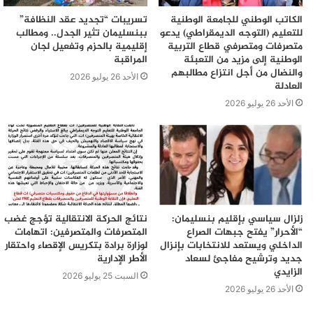
الكاتب الوطني للجامعة الوطنية
تسريبات “تجديد عقد النظافة”
للتعليم (التوجه الديمقراطي) يدعو
ببنسليمان تثير الجدل.. ومطالب
متصرفات ومتصرفي قطاع التربية
إقليمية بالحزم وتفعيل لجان
الوطنية إلى مزيد من التعبئة
المراقبة
والنضال من أجل انتزاع مطالبهم
الأحد 26 يوليو 2026
العادلة
الأحد 26 يوليو 2026
زلزال سياسي بإقليم بنسليمان:
نتائج الحركة الانتقالية تؤجج غضب
“الأحرار” يفتح جبهات الصراع
المتصرفات والمتصرفين: اتهامات
الداخلي ويستعد للانتخابات بإنزال
لوزارة برادة بتكريس الإقصاء واحتقار
جديد وترشيح مفاجئ لسعاد
الأطر الإدارية
الزايدي
السبت 25 يوليو 2026
الأحد 26 يوليو 2026