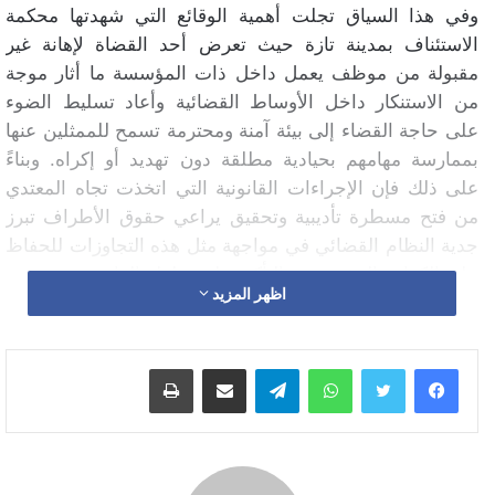
وفي هذا السياق تجلت أهمية الوقائع التي شهدتها محكمة
الاستئناف بمدينة تازة حيث تعرض أحد القضاة لإهانة غير
مقبولة من موظف يعمل داخل ذات المؤسسة ما أثار موجة
من الاستنكار داخل الأوساط القضائية وأعاد تسليط الضوء
على حاجة القضاء إلى بيئة آمنة ومحترمة تسمح للممثلين عنها
بممارسة مهامهم بحيادية مطلقة دون تهديد أو إكراه. وبناءً
على ذلك فإن الإجراءات القانونية التي اتخذت تجاه المعتدي
من فتح مسطرة تأديبية وتحقيق يراعي حقوق الأطراف تبرز
جدية النظام القضائي في مواجهة مثل هذه التجاوزات للحفاظ
على الكرامة المؤسسية والتأكيد على سلطة القانون.
اظهر المزيد
ووفقًا للإجراءات القانونية المتبعة، تم فتح مسطرة تأديبية ضد
الموظف المعتدي، حيث يخضع لتحقيق إداري يضمن له حق
واتساب
تيلقرام
مشاركة عبر البريد
طباعة
الدفاع قبل اتخاذ العقوبات التأديبية التي قد تصل إلى التوقيف
عن العمل أو التنزيل في الرتبة، في حال ثبوت خطورته. وفي
حال وجود أبعاد جنائية مثل السب العلني، تُتبع المسطرة
القضائية بالتوازي مع التأديب الإداري، مع تمكين الطرفين من