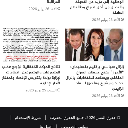
الوطنية إلى مزيد من التعبئة
المراقبة
والنضال من أجل انتزاع مطالبهم
الأحد 26 يوليو 2026
العادلة
الأحد 26 يوليو 2026
زلزال سياسي بإقليم بنسليمان:
نتائج الحركة الانتقالية تؤجج غضب
“الأحرار” يفتح جبهات الصراع
المتصرفات والمتصرفين: اتهامات
الداخلي ويستعد للانتخابات بإنزال
لوزارة برادة بتكريس الإقصاء واحتقار
جديد وترشيح مفاجئ لسعاد
الأطر الإدارية
الزايدي
السبت 25 يوليو 2026
الأحد 26 يوليو 2026
© حقوق النشر 2026، جميع الحقوق محفوظة |
شروط الإستخدام
|
سياسة الخصوصية
|
اتصل بنا