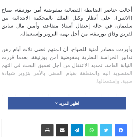
أحالت عناصر الضابطة القضائية بمفوضية أمن بوزنيقة، صباح
(الاثنين)، على أنظار وكيل الملك بالمحكمة الابتدائية ببن
سليمان، في حالة إعتقال أستاذ متقاعد، وأمين مال سابق
لفريق وفاق بوزنيقة، من أجل تهمة التزوير وإستعماله.
وأوردت مصادر أمنية للصباح، أن المتهم قضى ثلاث أيام رهن
تدابير الحراسة النظرية بمفوضية أمن بوزنيقة، بعدما قررت
النيابة العامة، تمديد الاعتقال من أجل تعميق البحث في التهم
المنسوبة اليه والمتعلقة بقيام المعني بالأمر بتزوير شهادة
طبية، وإستعمالها.
وفي تفاصيل القضية، أوردت المصادر ذاتها، أن المتهم (م.س)
اظهر المزيد
البالغ من العمر حوالي 63 سنة، كان له نزاع مع لاعب كرة
القدم السابق طارق السعدي مند أزيد من ثلاث سنوات، وصل
صداه الى ردهات المحاكم، حيت أتهم المتهم اللاعب بتعنيفه
واتساب
تيلقرام
مشاركة عبر البريد
طباعة
من خلال الضرب والسب والقذف، وأرفق الشكاية بشهادة
طبية مدة العجز فيها تزيد عن ثلاثين يوما، مما جعل النيابة