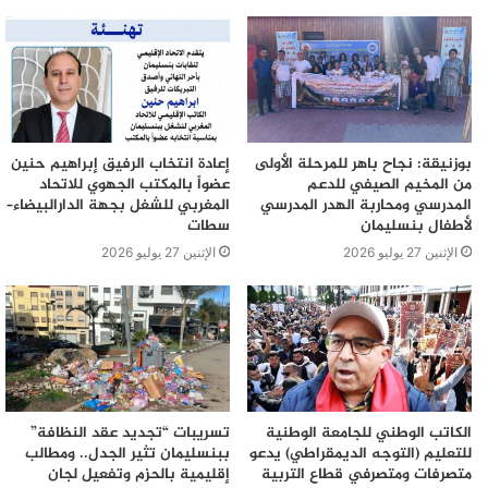
بوزنيقة: نجاح باهر للمرحلة الأولى
إعادة انتخاب الرفيق إبراهيم حنين
من المخيم الصيفي للدعم
عضواً بالمكتب الجهوي للاتحاد
المدرسي ومحاربة الهدر المدرسي
المغربي للشغل بجهة الدارالبيضاء–
لأطفال بنسليمان
سطات
الإثنين 27 يوليو 2026
الإثنين 27 يوليو 2026
الكاتب الوطني للجامعة الوطنية
تسريبات “تجديد عقد النظافة”
للتعليم (التوجه الديمقراطي) يدعو
ببنسليمان تثير الجدل.. ومطالب
متصرفات ومتصرفي قطاع التربية
إقليمية بالحزم وتفعيل لجان