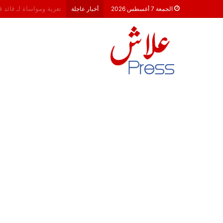
هشام جناح: من تألق الك
الجمعة 7 أغسطس 2026
أخبار عاجلة