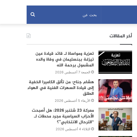
بحث
عن
أخر المقالات
تعزية ومواساة لـ قائد قيادة عين
تيزغة ببنسليمان في وفاة والده
المشمول برحمة الله
الجمعة 7 أغسطس 2026
هشام جناح: من تألق الكاميرا الخفية
إلى قيادة السهرات الفنية في الهواء
الطلق
الأربعاء 5 أغسطس 2026
معركة 23 شتنبر 2026: هل أصبحت
الأحزاب السياسية مجرد محطات لـ
“الترحال الانتخابي”؟
الثلاثاء 4 أغسطس 2026