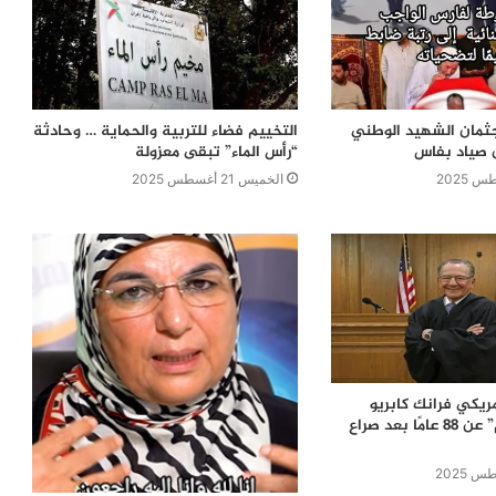
ثمان الشهيد الوطني
التخييم فضاء للتربية والحماية … وحادثة
ن صياد بفاس
“رأس الماء” تبقى معزولة
الخميس 21 أغسطس 2025
مريكي فرانك كابريو
“القاضي الرحيم” عن 88 عامًا بعد صراع