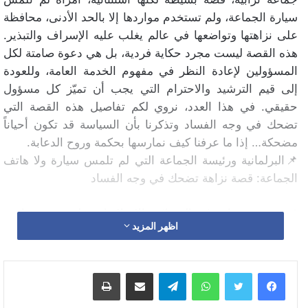
سيارة الجماعة، ولم تستخدم مواردها إلا بالحد الأدنى، محافظة
على نزاهتها وتواضعها في عالم يغلب عليه الإسراف والتبذير.
هذه القصة ليست مجرد حكاية فردية، بل هي دعوة صامتة لكل
المسؤولين لإعادة النظر في مفهوم الخدمة العامة، وللعودة
إلى قيم الترشيد والاحترام التي يجب أن تميّز كل مسؤول
حقيقي. في هذا العدد، نروي لكم تفاصيل هذه القصة التي
تضحك في وجه الفساد وتذكرنا بأن السياسة قد تكون أحياناً
مضحكة… إذا ما عرفنا كيف نمارسها بحكمة وروح الدعابة.
📌البرلمانية ورئيسة الجماعة التي لم تلمس سيارة ولا هاتف
الجماعة: قصة نزاهة تضحك في وجه الفساد
ففي زمن تتسابق فيه الفضائح والاختلاسات على تصدر عناوين
اظهر المزيد
الأخبار، وتغيب فيه قيم النزاهة والتواضع عن كثير من
المسؤولين، تبرز قصص نادرة تذكرنا بأن هناك من يختار أن
يكون مختلفاً. قصة برلمانية ورئيسة جماعة لم تلمس سيارة
واتساب
تيلقرام
مشاركة عبر البريد
طباعة
الجماعة ولا استعملت هاتفها، ولم تستغل ميزانية الجماعة إلا
بما يليق، تفتح لنا نافذة نادرة على عالم آخر، عالم الإدارة