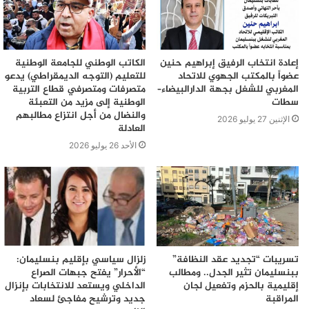
نموذج
إعادة انتخاب الرفيق إبراهيم حنين
الكاتب الوطني للجامعة الوطنية
عضواً بالمكتب الجهوي للاتحاد
للتعليم (التوجه الديمقراطي) يدعو
المغربي للشغل بجهة الدارالبيضاء–
متصرفات ومتصرفي قطاع التربية
سطات
الوطنية إلى مزيد من التعبئة
والنضال من أجل انتزاع مطالبهم
الإثنين 27 يوليو 2026
العادلة
الأحد 26 يوليو 2026
تسريبات “تجديد عقد النظافة”
زلزال سياسي بإقليم بنسليمان:
ببنسليمان تثير الجدل.. ومطالب
“الأحرار” يفتح جبهات الصراع
إقليمية بالحزم وتفعيل لجان
الداخلي ويستعد للانتخابات بإنزال
المراقبة
جديد وترشيح مفاجئ لسعاد