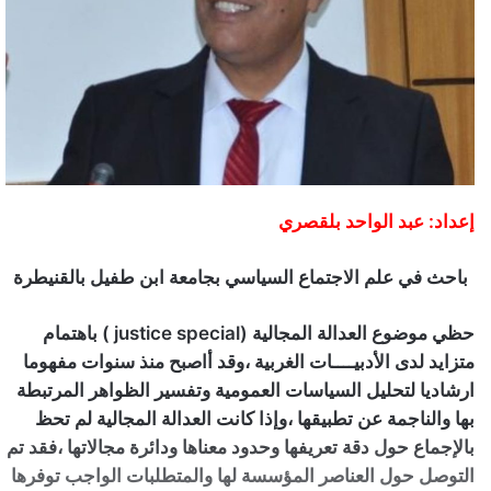
إعداد: عبد الواحد بلقصري
باحث في علم الاجتماع السياسي بجامعة ابن طفيل بالقنيطرة
حظي موضوع العدالة المجالية (justice special ) باهتمام
متزايد لدى الأدبيــــات الغربية ،وقد أاصبح منذ سنوات مفهوما
ارشاديا لتحليل السياسات العمومية وتفسير الظواهر المرتبطة
بها والناجمة عن تطبيقها ،وإذا كانت العدالة المجالية لم تحظ
بالإجماع حول دقة تعريفها وحدود معناها ودائرة مجالاتها ،فقد تم
التوصل حول العناصر المؤسسة لها والمتطلبات الواجب توفرها