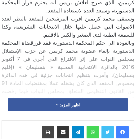
كريمين، الذي صرح لعلاش بريس انه يحترم قرار المحكمة
الدستورية، وسيعد العدة لاستعادة المقعد.
وسيبقى محمد كريمين اقرب المرشحين للمقعد بالنظر لعدد
الاصوات التي حصل عليها خلال الانتخابات التشريعية، وكذا
للسمعة الطيبة لدى الصغير والكبير بالاقليم.
وبالعودة الى حكم المحكمة الدستورية فقد قررقضاة المحكمة
الدستورية بإلغاء عضوية محمد كريمن عن حزب الإستقلال
بمجلس النواب على إثر الاقتراع الذي أجري في 7 أكتوبر
2016 بالدائرة الانتخابية المحلية « بنسليمان » (إقليم
بنسليمان)، وأمرت بتنظيم انتخابات جزئية في هذه الدائرة
بخصوص المقعد الذي كان يشغله عملا بمقتضيات المادة 91
من القانون التنظيمي المتعلق بمجلس النواب فيما رفضت
إلغاء انتخاب حسن عوكاشا عضو المكتب السياسي لحزب
اظهر المزيد
التجمع الوطني للأحرار.
وإستندت المحكمة الدستورية في قراراها الذي حصلت «
واتساب
تيلقرام
مشاركة عبر البريد
طباعة
علاش بريس » بنُسخة منه، « أن المطعون في انتخابه، قام