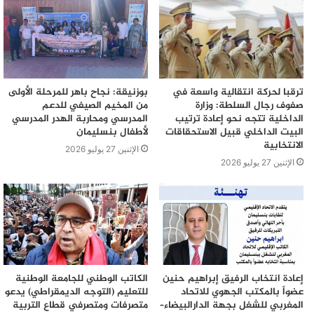
ترقبا لحركة انتقالية واسعة في
بوزنيقة: نجاح باهر للمرحلة الأولى
صفوف رجال السلطة: وزارة
من المخيم الصيفي للدعم
الداخلية تتجه نحو إعادة ترتيب
المدرسي ومحاربة الهدر المدرسي
البيت الداخلي قبيل الاستحقاقات
لأطفال بنسليمان
الانتخابية
الإثنين 27 يوليو 2026
الإثنين 27 يوليو 2026
إعادة انتخاب الرفيق إبراهيم حنين
الكاتب الوطني للجامعة الوطنية
عضواً بالمكتب الجهوي للاتحاد
للتعليم (التوجه الديمقراطي) يدعو
المغربي للشغل بجهة الدارالبيضاء–
متصرفات ومتصرفي قطاع التربية