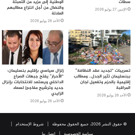
سطات
الوطنية إلى مزيد من التعبئة
والنضال من أجل انتزاع مطالبهم
الإثنين 27 يوليو 2026
العادلة
الأحد 26 يوليو 2026
تسريبات “تجديد عقد النظافة”
زلزال سياسي بإقليم بنسليمان:
ببنسليمان تثير الجدل.. ومطالب
“الأحرار” يفتح جبهات الصراع
إقليمية بالحزم وتفعيل لجان
الداخلي ويستعد للانتخابات بإنزال
المراقبة
جديد وترشيح مفاجئ لسعاد
الزايدي
الأحد 26 يوليو 2026
الأحد 26 يوليو 2026
© حقوق النشر 2026، جميع الحقوق محفوظة |
شروط الإستخدام
|
سياسة الخصوصية
|
اتصل بنا