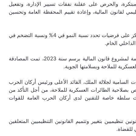
بتكرة، والحرص على عقلنة نفقات تسيير الإدارة، وتفعيل
ظيمي لقانون المالية، وإعادة تقييم المحفظة العامة وتحسين
وقد أشارت السيدة الوزيرة إلى أن هذا المشروع يرتكز على فرضيات تحدد نسبة النمو في 4% ونسبة التضخم في
وبعد أن صادق المجلس الوزاري على التوجهات العامة لمشروع قانون المالية برسم سنة 2023، تمت المصادقة
كرية للملاحة وبسلامتها الجوية.
ت السامية لجلالة الملك، القائد الأعلى ورئيس أركان الحرب
ص بصلاحية الطائرات العسكرية للملاحة، من أجل التأكد من
داث سلطة خاصة للتقنين لدى أركان الحرب العامة للقوات
 تنظيميين بتغيير وتتميم القانونين التنظيميين المتعلقين
 للقضاة.