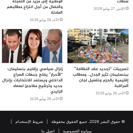
سطات
الوطنية إلى مزيد من التعبئة
والنضال من أجل انتزاع مطالبهم
الإثنين 27 يوليو 2026
العادلة
الأحد 26 يوليو 2026
تسريبات “تجديد عقد النظافة”
زلزال سياسي بإقليم بنسليمان:
ببنسليمان تثير الجدل.. ومطالب
“الأحرار” يفتح جبهات الصراع
إقليمية بالحزم وتفعيل لجان
الداخلي ويستعد للانتخابات بإنزال
المراقبة
جديد وترشيح مفاجئ لسعاد
الزايدي
الأحد 26 يوليو 2026
الأحد 26 يوليو 2026
© حقوق النشر 2026، جميع الحقوق محفوظة |
شروط الإستخدام
|
سياسة الخصوصية
|
اتصل بنا