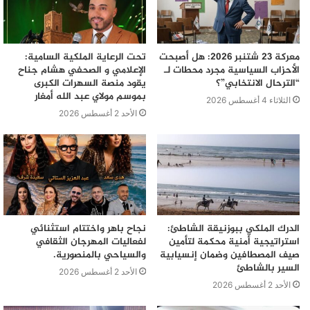
أما الجمعية العامة للأمم المتحدة فتعرفه بأنه:
“الاحترام والقبول والتقدير للتنوع الثري لثقافات عالمنا
معركة 23 شتنبر 2026: هل أصبحت
تحت الرعاية الملكية السامية:
ولأشكال التعبير وللصفات الإنسانية لدينا”.
الأحزاب السياسية مجرد محطات لـ
الإعلامي و الصحفي هشام جناح
“الترحال الانتخابي”؟
يقود منصة السهرات الكبرى
بموسم مولاي عبد الله أمغار
الثلاثاء 4 أغسطس 2026
1-مقتطف من مقال بموقع اليوم السابع
الأحد 2 أغسطس 2026
إعداد حميد فوزي
التسامح
اليوم العالمي
الدرك الملكي ببوزنيقة الشاطئ:
نجاح باهر واختتام استثنائي
استراتيجية أمنية محكمة لتأمين
لفعاليات المهرجان الثقافي
صيف المصطافين وضمان إنسيابية
والسياحي بالمنصورية.
السير بالشاطئ
الأحد 2 أغسطس 2026
الأحد 2 أغسطس 2026