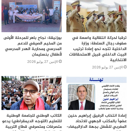
ترقبا لحركة انتقالية واسعة في
بوزنيقة: نجاح باهر للمرحلة الأولى
صفوف رجال السلطة: وزارة
من المخيم الصيفي للدعم
الداخلية تتجه نحو إعادة ترتيب
المدرسي ومحاربة الهدر المدرسي
البيت الداخلي قبيل الاستحقاقات
لأطفال بنسليمان
الانتخابية
الإثنين 27 يوليو 2026
الإثنين 27 يوليو 2026
إعادة انتخاب الرفيق إبراهيم حنين
الكاتب الوطني للجامعة الوطنية
عضواً بالمكتب الجهوي للاتحاد
للتعليم (التوجه الديمقراطي) يدعو
المغربي للشغل بجهة الدارالبيضاء–
متصرفات ومتصرفي قطاع التربية