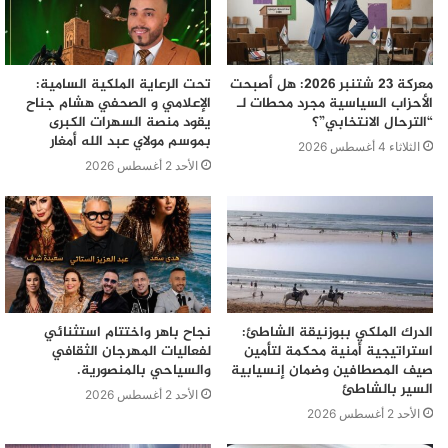
معركة 23 شتنبر 2026: هل أصبحت
تحت الرعاية الملكية السامية:
الأحزاب السياسية مجرد محطات لـ
الإعلامي و الصحفي هشام جناح
“الترحال الانتخابي”؟
يقود منصة السهرات الكبرى
بموسم مولاي عبد الله أمغار
الثلاثاء 4 أغسطس 2026
الأحد 2 أغسطس 2026
الدرك الملكي ببوزنيقة الشاطئ:
نجاح باهر واختتام استثنائي
استراتيجية أمنية محكمة لتأمين
لفعاليات المهرجان الثقافي
صيف المصطافين وضمان إنسيابية
والسياحي بالمنصورية.
السير بالشاطئ
الأحد 2 أغسطس 2026
الأحد 2 أغسطس 2026