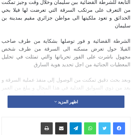
التابعة للشرطة القضائية ببن سليمان وخلال وقت وجيز تمكنت
من التعرف على مرتكب السرقة التي تعرضت لها فيلا بحي
الحدائق و تعود ملكيتها الى مواطن جزائري مقيم بمدينة بن
سليمان
الشرطة القضائية و فور توصلها بشكاية من طرف صاحب
الفيلا حول تعرض مسكنه الى السرقة من طرف شخص
مجهول باشرت على الفور تحرياتها والتي تمثلت في تحليل
المعطيات الجنائية من اجل تحديد هوية السارق
وبعد بحث دقيق تمكنت من الوصول إلى منفذ عملية السرقة و
يعد من ذوي السوابق العدلية في هذا المجال و يبلغ من العمر
28سنة سبق له أن قدم في غير ما مرة أمام العدالة من أجل
اظهر المزيد
التهمة ذاتها
هذا وقد ثم اقتياده من طرف عناصر الشرطة الى المنطقة
واتساب
تيلقرام
مشاركة عبر البريد
طباعة
الأمنية من أجل تعميق البحث معه ووضعه تحث تدابير الحراسة
النظرية في انتظار عرضه على النيابة العامة بمحكمة