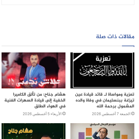
الاستئناف بالدارالبيضاء من اجل السرقة الموصوفة مع حالة
العود
مقالات ذات صلة
تعزية ومواساة لـ قائد قيادة عين
هشام جناح: من تألق الكاميرا
تيزغة ببنسليمان في وفاة والده
الخفية إلى قيادة السهرات الفنية
المشمول برحمة الله
في الهواء الطلق
الجمعة 7 أغسطس 2026
الأربعاء 5 أغسطس 2026