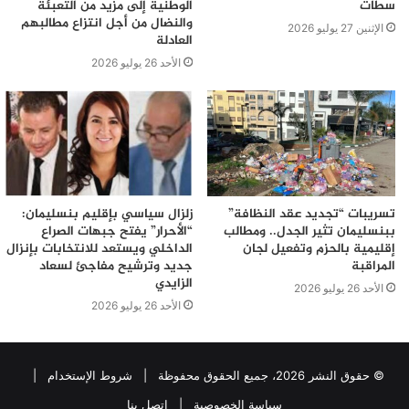
سطات
الوطنية إلى مزيد من التعبئة
والنضال من أجل انتزاع مطالبهم
الإثنين 27 يوليو 2026
العادلة
الأحد 26 يوليو 2026
تسريبات “تجديد عقد النظافة”
زلزال سياسي بإقليم بنسليمان:
ببنسليمان تثير الجدل.. ومطالب
“الأحرار” يفتح جبهات الصراع
إقليمية بالحزم وتفعيل لجان
الداخلي ويستعد للانتخابات بإنزال
المراقبة
جديد وترشيح مفاجئ لسعاد
الزايدي
الأحد 26 يوليو 2026
الأحد 26 يوليو 2026
© حقوق النشر 2026، جميع الحقوق محفوظة |
شروط الإستخدام
|
سياسة الخصوصية
|
اتصل بنا