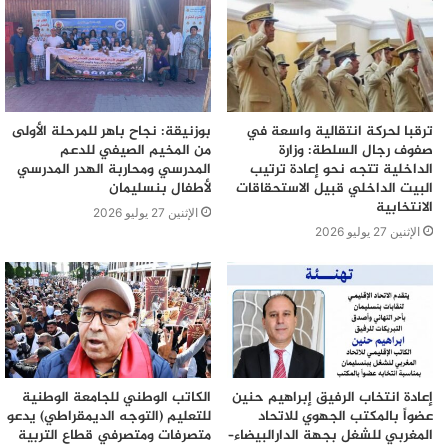
ترقبا لحركة انتقالية واسعة في
بوزنيقة: نجاح باهر للمرحلة الأولى
صفوف رجال السلطة: وزارة
من المخيم الصيفي للدعم
الداخلية تتجه نحو إعادة ترتيب
المدرسي ومحاربة الهدر المدرسي
البيت الداخلي قبيل الاستحقاقات
لأطفال بنسليمان
الانتخابية
الإثنين 27 يوليو 2026
الإثنين 27 يوليو 2026
إعادة انتخاب الرفيق إبراهيم حنين
الكاتب الوطني للجامعة الوطنية
عضواً بالمكتب الجهوي للاتحاد
للتعليم (التوجه الديمقراطي) يدعو
المغربي للشغل بجهة الدارالبيضاء–
متصرفات ومتصرفي قطاع التربية