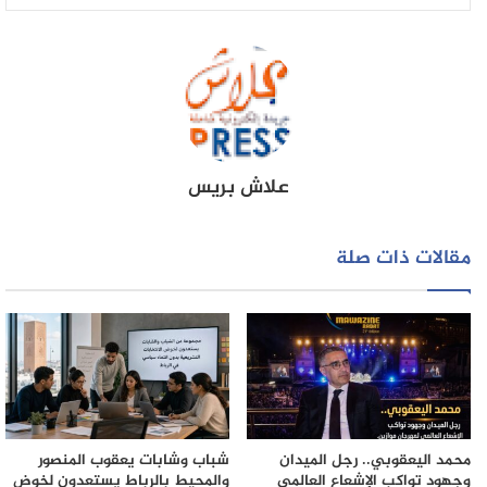
علاش بريس
مقالات ذات صلة
محمد اليعقوبي.. رجل الميدان
شباب وشابات يعقوب المنصور
وجهود تواكب الإشعاع العالمي
والمحيط بالرباط يستعدون لخوض