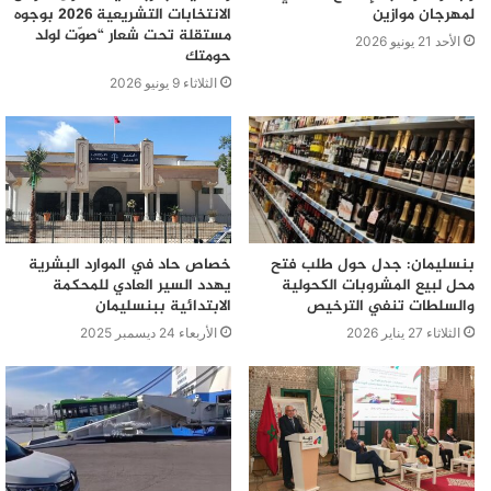
لمهرجان موازين
الانتخابات التشريعية 2026 بوجوه
مستقلة تحت شعار “صوّت لولد
الأحد 21 يونيو 2026
حومتك
الثلاثاء 9 يونيو 2026
بنسليمان: جدل حول طلب فتح
خصاص حاد في الموارد البشرية
محل لبيع المشروبات الكحولية
يهدد السير العادي للمحكمة
والسلطات تنفي الترخيص
الابتدائية ببنسليمان
الثلاثاء 27 يناير 2026
الأربعاء 24 ديسمبر 2025