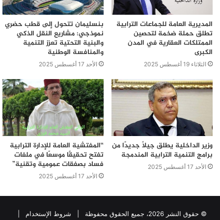
المديرية العامة للجماعات الترابية
بنسليمان تتحول إلى قطب حضري
تطلق حملة ضخمة لتحصين
نموذجي: مشاريع النقل الذكي
الممتلكات العقارية في المدن
والبنية التحتية تعزز التنمية
الكبرى
والمنافسة الوطنية
الثلاثاء 19 أغسطس 2025
الأحد 17 أغسطس 2025
وزير الداخلية يطلق جيلًا جديدًا من
“المفتشية العامة للإدارة الترابية
برامج التنمية الترابية المندمجة
تفتح تحقيقًا موسعًا في ملفات
فساد بصفقات عمومية وتقنية”
الأحد 17 أغسطس 2025
الأحد 17 أغسطس 2025
© حقوق النشر 2026، جميع الحقوق محفوظة |
شروط الإستخدام
|