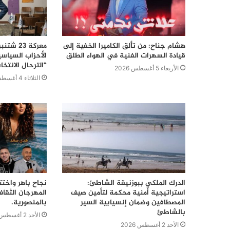
هشام جناح: من تألق الكاميرا الخفية إلى
قيادة السهرات الفنية في الهواء الطلق
الأحزاب السياس
“الترحال الانتخا
الأربعاء 5 أغسطس 2026
الثلاثاء 4 أغسطس 2026
الدرك الملكي ببوزنيقة الشاطئ:
نجاح باهر واختت
استراتيجية أمنية محكمة لتأمين صيف
المهرجان الثقا
المصطافين وضمان إنسيابية السير
بالمنصورية.
بالشاطئ
الأحد 2 أغسطس 2026
الأحد 2 أغسطس 2026