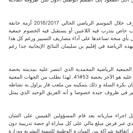
فخزينة الفريق لا تسمح بتنقلاته الدائمة كما أنه يعرف خلال الموسم الرياضي الحالي 2016/2017 أزمة خانقة
خاص يتدرب فيه اللاعبين أو يستقبل فيه الخصوم جمعية
ل بأي منحة تساعدها على أداء مصاريف التسيير ورغم كل هذا
ذه الرياضة في إقليم بن سليمان النتائج الإيجابية جدا رغم
الجمعية الرياضية المحمدية الذي انتصر عليه بمدينته بحصة
55#25 ، وفريق الجمعية الرياضية للكارة الذي انتصر عليه هو الآخر بحصة 53#41. لهذا نطلب من الجهات المعنية
ن بكرة السلة و ذلك بتمكينه من ملعب قار يزاول به نشاطه
يير في ظروف جيدة خصوصا و أنه الفريق الوحيد الذي يمثل
 اجراء مبارياته بعد قام المسؤولين القيمين على الشان
نادي عبر فرض مبلغ مالي على كل مباراة او حصة تدريبية دون
فاقية شراكة بين المبادرة الوطنية للتنمية البشرية ووزارة