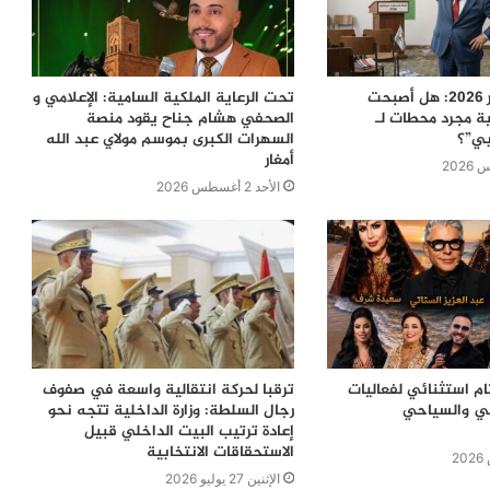
معركة 23 شتنبر 2026: هل أصبحت
تحت الرعاية الملكية السامية: الإعلامي و
ية مجرد محطات لـ
الصحفي هشام جناح يقود منصة
بي”؟
السهرات الكبرى بموسم مولاي عبد الله
أمغار
الأحد 2 أغسطس 2026
ام استثنائي لفعاليات
ترقبا لحركة انتقالية واسعة في صفوف
في والسياحي
رجال السلطة: وزارة الداخلية تتجه نحو
إعادة ترتيب البيت الداخلي قبيل
الاستحقاقات الانتخابية
الإثنين 27 يوليو 2026