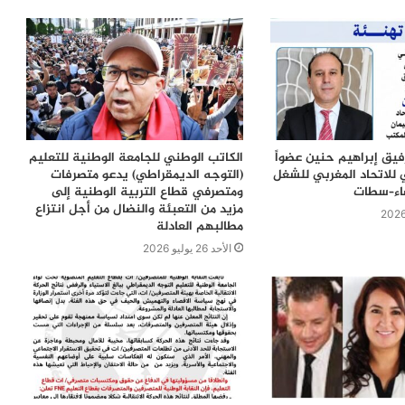
رفيق إبراهيم حنين عضواً
الكاتب الوطني للجامعة الوطنية للتعليم
 للاتحاد المغربي للشغل
(التوجه الديمقراطي) يدعو متصرفات
ضاء–سطات
ومتصرفي قطاع التربية الوطنية إلى
مزيد من التعبئة والنضال من أجل انتزاع
مطالبهم العادلة
الأحد 26 يوليو 2026