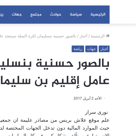
الرئيسية
سياسة
حوادث
مجتمع
جهات
ري
الرئيسية
/
أخبار
/
بالصور حسنية بنسليمان لكرة السلة تستنجد عا
أخبار
جهات
رياضة
بالصور حسنية بنسليم
عامل إقليم بن سليما
الأحد 2 أبريل 2017
نورى سرار
علم موقع علاش بريس من مصادر عليمة ان جمعية 
حيث الموارد المالية دون تدخل الجهات المختصة لدع
الان يصارع و يتألق بشكل كبير في كل المباريات م