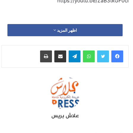
https://youtu.be/ZaB3tkGF0cI
اظهر المزيد
واتساب
تيلقرام
مشاركة عبر البريد
طباعة
علاش بريس