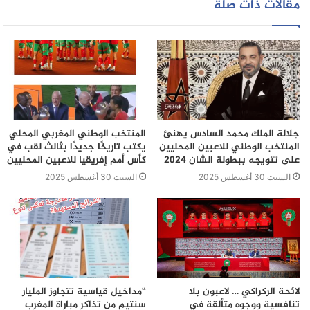
مقالات ذات صلة
جلالة الملك محمد السادس يهنئ
المنتخب الوطني المغربي المحلي
المنتخب الوطني للاعبين المحليين
يكتب تاريخًا جديدًا بثالث لقب في
على تتويجه ببطولة الشان 2024
كأس أمم إفريقيا للاعبين المحليين
السبت 30 أغسطس 2025
السبت 30 أغسطس 2025
لائحة الركراكي … لاعبون بلا
“مداخيل قياسية تتجاوز المليار
تنافسية ووجوه متألقة في
سنتيم من تذاكر مباراة المغرب