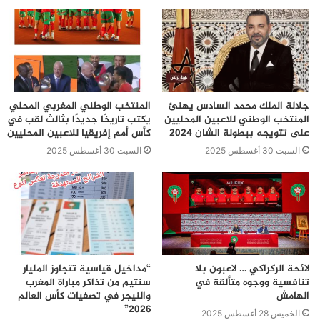
جلالة الملك محمد السادس يهنئ
المنتخب الوطني المغربي المحلي
المنتخب الوطني للاعبين المحليين
يكتب تاريخًا جديدًا بثالث لقب في
على تتويجه ببطولة الشان 2024
كأس أمم إفريقيا للاعبين المحليين
السبت 30 أغسطس 2025
السبت 30 أغسطس 2025
لائحة الركراكي … لاعبون بلا
“مداخيل قياسية تتجاوز المليار
تنافسية ووجوه متألقة في
سنتيم من تذاكر مباراة المغرب
الهامش
والنيجر في تصفيات كأس العالم
2026”
الخميس 28 أغسطس 2025