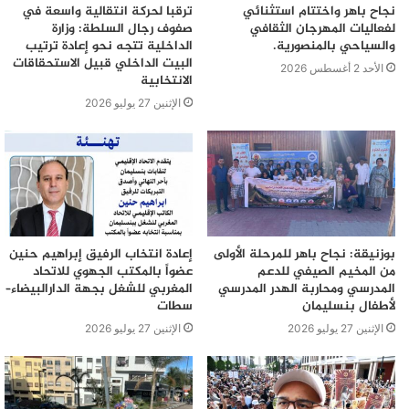
نجاح باهر واختتام استثنائي
ترقبا لحركة انتقالية واسعة في
لفعاليات المهرجان الثقافي
صفوف رجال السلطة: وزارة
والسياحي بالمنصورية.
الداخلية تتجه نحو إعادة ترتيب
البيت الداخلي قبيل الاستحقاقات
الأحد 2 أغسطس 2026
الانتخابية
الإثنين 27 يوليو 2026
بوزنيقة: نجاح باهر للمرحلة الأولى
إعادة انتخاب الرفيق إبراهيم حنين
من المخيم الصيفي للدعم
عضواً بالمكتب الجهوي للاتحاد
المدرسي ومحاربة الهدر المدرسي
المغربي للشغل بجهة الدارالبيضاء–
لأطفال بنسليمان
سطات
الإثنين 27 يوليو 2026
الإثنين 27 يوليو 2026