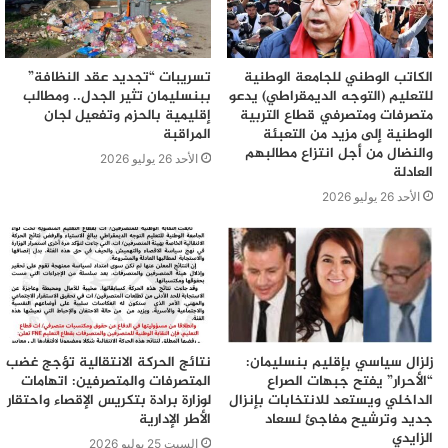
الكاتب الوطني للجامعة الوطنية
تسريبات “تجديد عقد النظافة”
للتعليم (التوجه الديمقراطي) يدعو
ببنسليمان تثير الجدل.. ومطالب
متصرفات ومتصرفي قطاع التربية
إقليمية بالحزم وتفعيل لجان
الوطنية إلى مزيد من التعبئة
المراقبة
والنضال من أجل انتزاع مطالبهم
الأحد 26 يوليو 2026
العادلة
الأحد 26 يوليو 2026
زلزال سياسي بإقليم بنسليمان:
نتائج الحركة الانتقالية تؤجج غضب
“الأحرار” يفتح جبهات الصراع
المتصرفات والمتصرفين: اتهامات
الداخلي ويستعد للانتخابات بإنزال
لوزارة برادة بتكريس الإقصاء واحتقار
جديد وترشيح مفاجئ لسعاد
الأطر الإدارية
الزايدي
السبت 25 يوليو 2026