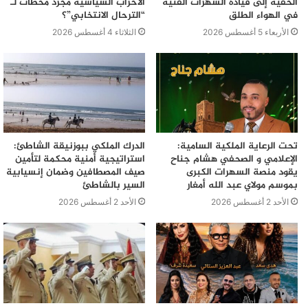
الخفية إلى قيادة السهرات الفنية
الأحزاب السياسية مجرد محطات لـ
في الهواء الطلق
“الترحال الانتخابي”؟
الأربعاء 5 أغسطس 2026
الثلاثاء 4 أغسطس 2026
تحت الرعاية الملكية السامية:
الدرك الملكي ببوزنيقة الشاطئ:
الإعلامي و الصحفي هشام جناح
استراتيجية أمنية محكمة لتأمين
يقود منصة السهرات الكبرى
صيف المصطافين وضمان إنسيابية
بموسم مولاي عبد الله أمغار
السير بالشاطئ
الأحد 2 أغسطس 2026
الأحد 2 أغسطس 2026