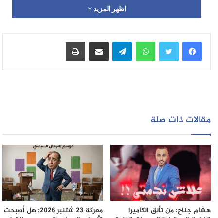
اظهر المزيد
واتساب
تيلقرام
مشاركة عبر البريد
طباعة
مقالات ذات صلة
هشام جناح: من تألق الكاميرا
معركة 23 شتنبر 2026: هل أصبحت