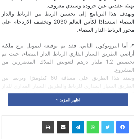
تهيئة عقدتي عين حرودة وسيدي معروف.
ويهدف هذا البرنامج إلى تحسين الربط بين الرباط والدار
البيضاء استعدادًا لكأس العالم 2030 وتخفيف الازدحام على
محور الرباط-الدار البيضاء.
📍أما البروتوكول الثاني، فقد تم توقيعه لتمويل نزع ملكية
أراضي الطريق السيار القاري الرباط-الدار البيضاء، حيث تم
تخصيص 1.2 مليار درهم لتعويض الملاك المتضررين من
المشروع.
ويمتد هذا الطريق على مسافة 60 كيلومترًا ويربط بين
الطريق السيار المداري للرباط والطريق السيار المداري للدار
البيضاء. يُعد هذا المشروع جزءًا من الرؤية الملكية لتعزيز شبكة
اظهر المزيد
الطرق الوطنية وتحسين البنية التحتية للنقل في المغرب.
وهذا ما جاء في قصاصة وكالة المغرب العربي للانباء:
الرباط – تم اليوم الجمعة بالرباط، توقيع بروتوكول اتفاق بين
واتساب
تيلقرام
مشاركة عبر البريد
طباعة
الدولة والشركة الوطنية للطرق السيارة بالمغرب على الفترة
2025-2032 ، المتعلق ببرنامج استثماري لإنجاز مشاريع طرق