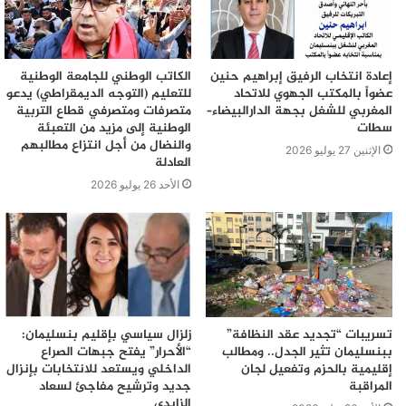
ميزانية إنجاز هذا المشروع 6.5 مليار درهم.
وذكر البلاغ بأنه موازاة مع عملية نزع الملكية هذه، فإن الشركة
إعادة انتخاب الرفيق إبراهيم حنين
الكاتب الوطني للجامعة الوطنية
الوطنية للطرق السيارة بالمغرب تسجل تقدما هاما في إبرام
عضواً بالمكتب الجهوي للاتحاد
للتعليم (التوجه الديمقراطي) يدعو
عقود الأشغال المتعلقة بمختلف مقاطع المشروع.
المغربي للشغل بجهة الدارالبيضاء–
متصرفات ومتصرفي قطاع التربية
سطات
الوطنية إلى مزيد من التعبئة
والنضال من أجل انتزاع مطالبهم
الإثنين 27 يوليو 2026
العادلة
2025-2032
إنجاز
الدار البيضاء
الأحد 26 يوليو 2026
الرباط
الشركة الوطنية للطرق السيارة
الطريق السيار القاري الرباط-الدار البيضاء
المغرب
بروتوكول اتفاق
بين الدولة
كأس العالم
تسريبات “تجديد عقد النظافة”
زلزال سياسي بإقليم بنسليمان:
ببنسليمان تثير الجدل.. ومطالب
“الأحرار” يفتح جبهات الصراع
إقليمية بالحزم وتفعيل لجان
الداخلي ويستعد للانتخابات بإنزال
المراقبة
جديد وترشيح مفاجئ لسعاد
الزايدي