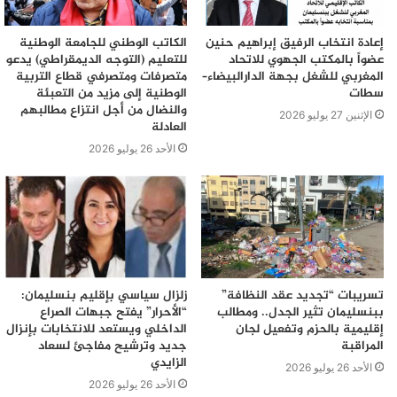
إعادة انتخاب الرفيق إبراهيم حنين
الكاتب الوطني للجامعة الوطنية
عضواً بالمكتب الجهوي للاتحاد
للتعليم (التوجه الديمقراطي) يدعو
المغربي للشغل بجهة الدارالبيضاء–
متصرفات ومتصرفي قطاع التربية
سطات
الوطنية إلى مزيد من التعبئة
والنضال من أجل انتزاع مطالبهم
الإثنين 27 يوليو 2026
العادلة
الأحد 26 يوليو 2026
تسريبات “تجديد عقد النظافة”
زلزال سياسي بإقليم بنسليمان:
ببنسليمان تثير الجدل.. ومطالب
“الأحرار” يفتح جبهات الصراع
إقليمية بالحزم وتفعيل لجان
الداخلي ويستعد للانتخابات بإنزال
المراقبة
جديد وترشيح مفاجئ لسعاد
الزايدي
الأحد 26 يوليو 2026
الأحد 26 يوليو 2026