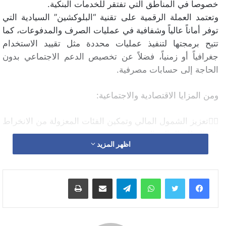
خصوصاً في المناطق التي تفتقر للخدمات البنكية.
وتعتمد العملة الرقمية على تقنية “البلوكشين” السيادية التي
توفر أماناً عالياً وشفافية في عمليات الصرف والمدفوعات، كما
تتيح برمجتها لتنفيذ عمليات محددة مثل تقييد الاستخدام
جغرافياً أو زمنياً، فضلاً عن تخصيص الدعم الاجتماعي بدون
الحاجة إلى حسابات مصرفية.
ومن المزايا الاقتصادية والاجتماعية:
👈🏼تعزيز الشمول المالي وتمكين الفئات المعزولة من الانخراط
في النظام المالي الرسمي.
اظهر المزيد
👈🏼تسريع التحويلات المالية داخلياً وعبر الحدود مع تقليل
التكاليف.
واتساب
تيلقرام
مشاركة عبر البريد
طباعة
👈🏼دعم الابتكار التكنولوجي وجذب الاستثمارات في قطاع
التكنولوجيا المالية.