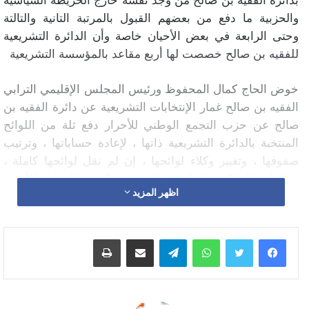
والحزبية ما دفع من بعضهم القبول بالمرتبة التانية والتالتة
وحتى الرابعة في بعض الأحيان خاصة وأن الدائرة التشريعية
للفقيه بن صالح خصصت لها أربع مقاعد بالمؤسسة التشريعية
خوض الحاج كمال المحفوظ ورئيس المجلس الإقليمي الترابي
الفقيه بن صالح غمار الإنتخابات التشريعية عن دائرة الفقيه بن
صالح عن حزب التجمع الوطني للأحرار دفع ثلة من اللوائح
المنتخبة بالدائرة التشريعية ذاتها ، لإعادة حساباتها ، وترتيب
صفوفها ، وتغيير وكلاء لوائحها ، إن لم نقل لوائحها كاملة ،
فبرلماني التراكتور الحالي إنتقل صوب التجمع الوطني للأحرار
اظهر المزيد
مصطفا تانيا باللائحة الإنتخابية التشريعية بغية الحفاض على
رئاسة المجلس الترابي القروي البرادية والترشح بإسم الحزب
للإنتخابات المقبلة الجماعية بإسم حزب الحمامة ، بينما تبقى
واتساب
تيلقرام
مشاركة عبر البريد
طباعة
فرضية حصول الحزب على مقعدين بالدائرة التشريعية الفقيه
بن صالح مستبعدا جدا المهم هو ” .. اللهم نص خطية ولا خطية
كاملة ..”