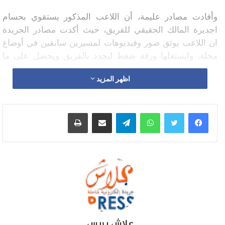
وأفادت مصادر عليمة، أن اللاعب المذكور يستقوي بحسام
اجديرة المالك الحقيقي للفريق، حيث أكدت مصادر الجريدة
ان اللاعب يوثق صور وفيديوهات لمسيرين سابقين في أوضاع
مخلة، وايستغلها ورقة ضغط ليجدد بالفريق ويحصل على ما
يريد.
اظهر المزيد
وعلاقة بالموضوع علمت الجريدة ان المدرب الجديد عبد
اللطيف فنون، دخل مغامرة تدريب الفريق من دون الرجوع
واتساب
تيلقرام
مشاركة عبر البريد
طباعة
إلى المدير الإقليمي للتعليم والرياضة السيد مصطفى
الجرموني، حيث حصلت الجريدة على فيديو المدرب يؤطر فيه
اللاعبين، وأنه يستعد رفقة ما يسمون بمسيريين لعقد اجتماع
بالعمالة من اجل الحصول على وصل لاختلاس مالية الفريق.
علاش بريس