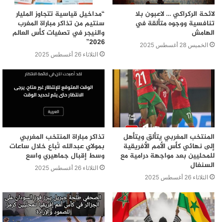
لائحة الركراكي … لاعبون بلا
“مداخيل قياسية تتجاوز المليار
تنافسية ووجوه متألقة في
سنتيم من تذاكر مباراة المغرب
الهامش
والنيجر في تصفيات كأس العالم
2026”
الخميس 28 أغسطس 2025
الثلاثاء 26 أغسطس 2025
المنتخب المغربي يتألق ويتأهل
تذاكر مباراة المنتخب المغربي
إلى نهائي كأس الأمم الأفريقية
بمولاي عبدالله تُباع خلال ساعات
للمحليين بعد مواجهة درامية مع
وسط إقبال جماهيري واسع
السنغال
الثلاثاء 26 أغسطس 2025
الثلاثاء 26 أغسطس 2025