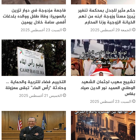
حكم مثير للجدل بمحكمة تنغير
فاجعة مزدوجة في دوار تزرين
يُبرئ مسناً وزوجة ابنه من تهم
بالصويرة: وفاة طفل ووالده بلدغات
الخيانة الزوجية وزنا المحارم
أفعى سامة خلال يومين
الجمعة 29 أغسطس 2025
السبت 23 أغسطس 2025
تشييع مهيب لجثمان الشهيد
التخييم فضاء للتربية والحماية …
الوطني العميد نور الدين صياد
وحادثة “رأس الماء” تبقى معزولة
بفاس
الخميس 21 أغسطس 2025
السبت 23 أغسطس 2025