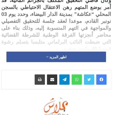
وكان قاضي التحقيق المكلف بالجرائم المالية، قد
أمر بوضع المتهم رهن الاعتقال الاحتياطي بالسجن
المحلي “عكاشة” بمدينة الدار البيضاء، وحدد يوم 03
نونبر القادم، موعدا لعقد جلسة للتحقيق التفصيلي
والمواجهة في التهم المنسوبة إليه، وذلك بناء على
محاضر أنجزتها الفرقة الوطنية للشرطة القضائية
التي ضبطت النائب البرلماني متلبسا بتسلم رشوة
قيمتها 40 مليون سنتيم.
اظهر المزيد
وعلمت علاش بريس، ان قاضي التحقيق رفض تمتيع
سعيد الزايدي بالسراح المؤقت بناء على طلب
واتساب
تيلقرام
مشاركة عبر البريد
طباعة
دفاعه، حيث تم البث في القرار الاربعاء الماضي.
وقالت مصادر قانونية للجريدة، ان قاضي التحقيق
لجأ الى تطبيق احدى ال
أوامر الموكولة اليه والمتعلقة
بالمتهم. وهي
الأمر بالإيداع في السجن. المنصوص
عليها في (المواد من152الى153).