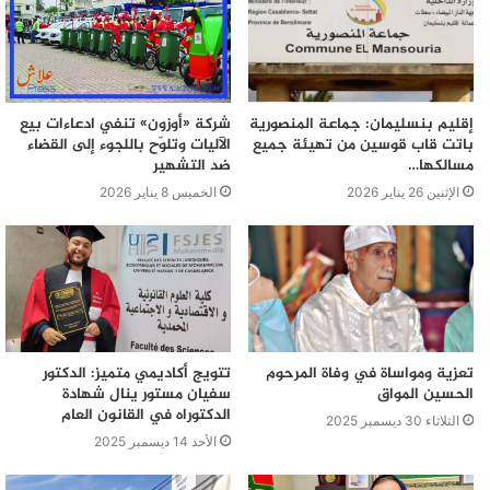
إقليم بنسليمان: جماعة المنصورية
شركة «أوزون» تنفي ادعاءات بيع
باتت قاب قوسين من تهيئة جميع
الآليات وتلوّح باللجوء إلى القضاء
مسالكها…
ضد التشهير
الإثنين 26 يناير 2026
الخميس 8 يناير 2026
تعزية ومواساة في وفاة المرحوم
تتويج أكاديمي متميز: الدكتور
الحسين المواق
سفيان مستور ينال شهادة
الدكتوراه في القانون العام
الثلاثاء 30 ديسمبر 2025
الأحد 14 ديسمبر 2025