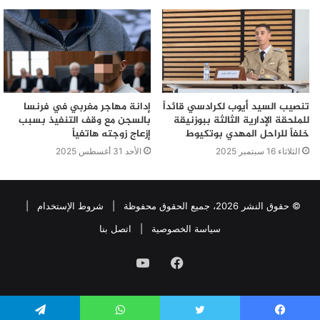
تنصيب السيد أيوب لكرادسي قائداً
إدانة مهاجر مغربي في فرنسا
للملحقة الإدارية الثالثة ببوزنيقة
بالسجن مع وقف التنفيذ بسبب
خلفاً للراحل المهدي بوتكيوط
إزعاج زوجته هاتفياً
الثلاثاء 16 سبتمبر 2025
الأحد 31 أغسطس 2025
© حقوق النشر 2026، جميع الحقوق محفوظة |
شروط الإستخدام
|
سياسة الخصوصية
|
اتصل بنا
فيسبوك
يوتيوب