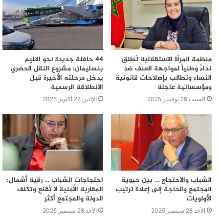
منظمة المرأة الاستقلالية تُطلق
44 حافلة جديدة نحو اقليم
نداءً وطنياً لمواجهة العنف ضد
بنسليمان: مشروع النقل الحضري
النساء وتطالب بإصلاحات قانونية
يدخل مرحلته الأخيرة قبل
ومؤسساتية عاجلة
الانطلاقة الرسمية
السبت 29 نوفمبر 2025
الإثنين 27 أكتوبر 2025
الشباب والاحتجاج … بين حيوية
احتجاجات الشباب … رقية أشمال:
المجتمع والحاجة إلى إعادة ترتيب
المقاربة الأمنية لا تُقنع وتكلف
الأولويات
الدولة والمجتمع أكثر
الأحد 28 سبتمبر 2025
الأحد 28 سبتمبر 2025