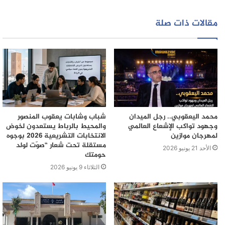
مقالات ذات صلة
محمد اليعقوبي.. رجل الميدان
شباب وشابات يعقوب المنصور
وجهود تواكب الإشعاع العالمي
والمحيط بالرباط يستعدون لخوض
لمهرجان موازين
الانتخابات التشريعية 2026 بوجوه
مستقلة تحت شعار “صوّت لولد
الأحد 21 يونيو 2026
حومتك
الثلاثاء 9 يونيو 2026