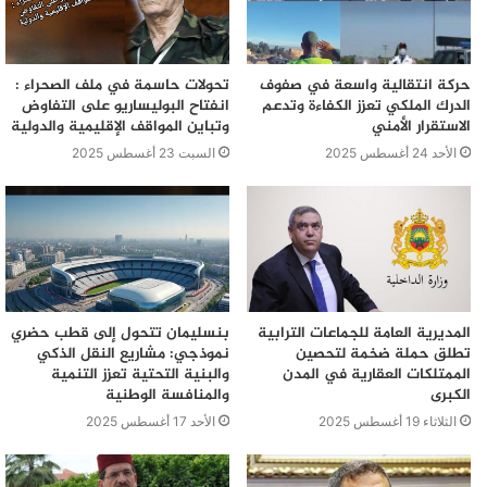
حركة انتقالية واسعة في صفوف
تحولات حاسمة في ملف الصحراء :
الدرك الملكي تعزز الكفاءة وتدعم
انفتاح البوليساريو على التفاوض
الاستقرار الأمني
وتباين المواقف الإقليمية والدولية
الأحد 24 أغسطس 2025
السبت 23 أغسطس 2025
المديرية العامة للجماعات الترابية
بنسليمان تتحول إلى قطب حضري
تطلق حملة ضخمة لتحصين
نموذجي: مشاريع النقل الذكي
الممتلكات العقارية في المدن
والبنية التحتية تعزز التنمية
الكبرى
والمنافسة الوطنية
الثلاثاء 19 أغسطس 2025
الأحد 17 أغسطس 2025