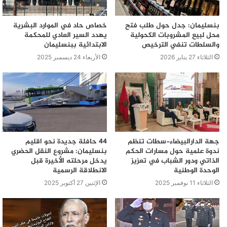
بنسليمان: جدل حول طلب فتح
خصاص حاد في الموارد البشرية
محل لبيع المشروبات الكحولية
يهدد السير العادي للمحكمة
والسلطات تنفي الترخيص
الابتدائية ببنسليمان
الثلاثاء 27 يناير 2026
الأربعاء 24 ديسمبر 2025
جهة الدارالبيضاء-سطات تنظم
44 حافلة جديدة نحو اقليم
ندوة علمية حول مسارات الحكم
بنسليمان: مشروع النقل الحضري
الذاتي ودور الشباب في تعزيز
يدخل مرحلته الأخيرة قبل
الوحدة الوطنية
الانطلاقة الرسمية
الثلاثاء 11 نوفمبر 2025
الإثنين 27 أكتوبر 2025