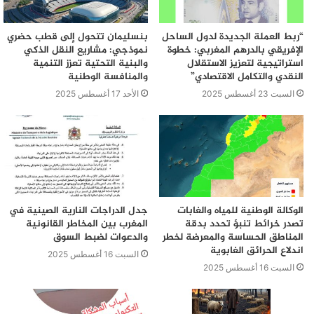
“ربط العملة الجديدة لدول الساحل
بنسليمان تتحول إلى قطب حضري
الإفريقي بالدرهم المغربي: خطوة
نموذجي: مشاريع النقل الذكي
استراتيجية لتعزيز الاستقلال
والبنية التحتية تعزز التنمية
النقدي والتكامل الاقتصادي”
والمنافسة الوطنية
السبت 23 أغسطس 2025
الأحد 17 أغسطس 2025
الوكالة الوطنية للمياه والغابات
جدل الدراجات النارية الصينية في
تصدر خرائط تنبؤ تحدد بدقة
المغرب بين المخاطر القانونية
المناطق الحساسة والمعرضة لخطر
والدعوات لضبط السوق
اندلاع الحرائق الغابوية
السبت 16 أغسطس 2025
السبت 16 أغسطس 2025