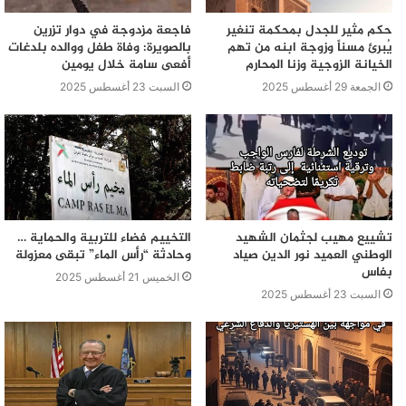
حكم مثير للجدل بمحكمة تنغير
فاجعة مزدوجة في دوار تزرين
يُبرئ مسناً وزوجة ابنه من تهم
بالصويرة: وفاة طفل ووالده بلدغات
الخيانة الزوجية وزنا المحارم
أفعى سامة خلال يومين
الجمعة 29 أغسطس 2025
السبت 23 أغسطس 2025
تشييع مهيب لجثمان الشهيد
التخييم فضاء للتربية والحماية …
الوطني العميد نور الدين صياد
وحادثة “رأس الماء” تبقى معزولة
بفاس
الخميس 21 أغسطس 2025
السبت 23 أغسطس 2025