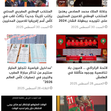
جلالة الملك محمد السادس يهنئ
المنتخب الوطني المغربي المحلي
المنتخب الوطني للاعبين المحليين
يكتب تاريخًا جديدًا بثالث لقب في
على تتويجه ببطولة الشان 2024
كأس أمم إفريقيا للاعبين المحليين
السبت 30 أغسطس 2025
السبت 30 أغسطس 2025
لائحة الركراكي … لاعبون بلا
“مداخيل قياسية تتجاوز المليار
تنافسية ووجوه متألقة في
سنتيم من تذاكر مباراة المغرب
الهامش
والنيجر في تصفيات كأس العالم
2026”
الخميس 28 أغسطس 2025
الثلاثاء 26 أغسطس 2025