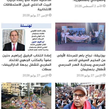
والسياحي بالمنصورية.
الداخلية تتجه نحو إعادة ترتيب
البيت الداخلي قبيل الاستحقاقات
علي خليل عامل الناظور
الأحد 2 أغسطس 2026
الانتخابية
الإثنين 27 يوليو 2026
محمد علي حبوها عامل بركان
العربي التويجر عامل تاوريرت
يونس التازي عامل إقليم تطوان
محمد الكروج عامل إقليم الجديدة
بوزنيقة: نجاح باهر للمرحلة الأولى
إعادة انتخاب الرفيق إبراهيم حنين
من المخيم الصيفي للدعم
عضواً بالمكتب الجهوي للاتحاد
المدرسي ومحاربة الهدر المدرسي
المغربي للشغل بجهة الدارالبيضاء–
محمد قرناشي عامل الفقيه بن صالح
لأطفال بنسليمان
سطات
الإثنين 27 يوليو 2026
الإثنين 27 يوليو 2026
حميد نعيمي عامل إقليم السمارة
محمد ضرهم عامل إقليم فكيك
إبراهيم ابن إبراهيم عامل بوجدور