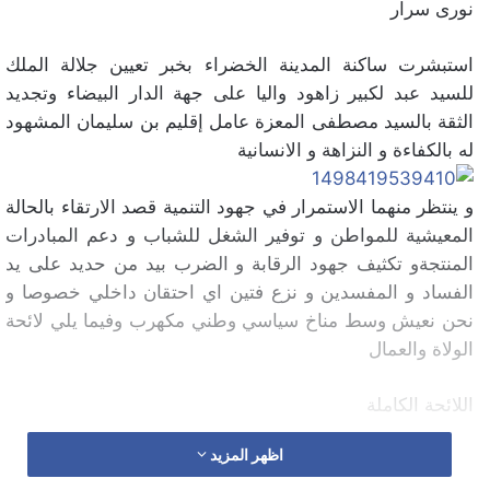
نورى سرار
استبشرت ساكنة المدينة الخضراء بخبر تعيين جلالة الملك
للسيد عبد لكبير زاهود واليا على جهة الدار البيضاء وتجديد
الثقة بالسيد مصطفى المعزة عامل إقليم بن سليمان المشهود
له بالكفاءة و النزاهة و الانسانية
و ينتظر منهما الاستمرار في جهود التنمية قصد الارتقاء بالحالة
المعيشية للمواطن و توفير الشغل للشباب و دعم المبادرات
المنتجةو تكثيف جهود الرقابة و الضرب بيد من حديد على يد
الفساد و المفسدين و نزع فتين اي احتقان داخلي خصوصا و
نحن نعيش وسط مناخ سياسي وطني مكهرب وفيما يلي لائحة
الولاة والعمال
اللائحة الكاملة
اظهر المزيد
محمد فوزي والي كاتب عام وزارة الداخلية