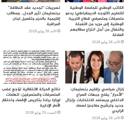
الكاتب الوطني للجامعة الوطنية
تسريبات “تجديد عقد النظافة”
حسن ابن الماحي عامل إقليم جرسيف
للتعليم (التوجه الديمقراطي) يدعو
ببنسليمان تثير الجدل.. ومطالب
متصرفات ومتصرفي قطاع التربية
إقليمية بالحزم وتفعيل لجان
الوطنية إلى مزيد من التعبئة
المراقبة
والنضال من أجل انتزاع مطالبهم
الأحد 26 يوليو 2026
العادلة
الأحد 26 يوليو 2026
زلزال سياسي بإقليم بنسليمان:
نتائج الحركة الانتقالية تؤجج غضب
“الأحرار” يفتح جبهات الصراع
المتصرفات والمتصرفين: اتهامات
الداخلي ويستعد للانتخابات بإنزال
لوزارة برادة بتكريس الإقصاء واحتقار
جديد وترشيح مفاجئ لسعاد
الأطر الإدارية
الزايدي
السبت 25 يوليو 2026
الأحد 26 يوليو 2026