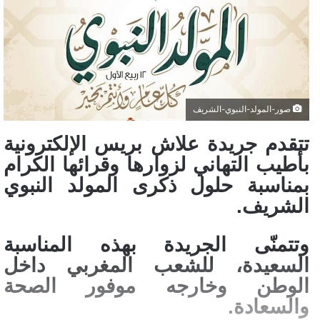
صور-المولد-النبوي-الشريف
تتقدم جريدة علاش بريس الإلكترونية
بأطيب التهاني لزوارها وقرائها الكرام
بمناسبة حلول ذكرى المولد النبوي
الشريف.
وتتمنّى الجريدة بهذه المناسبة
السعيدة، للشعب المغربي داخل
الوطن وخارجه موفور الصحة
والسعادة.