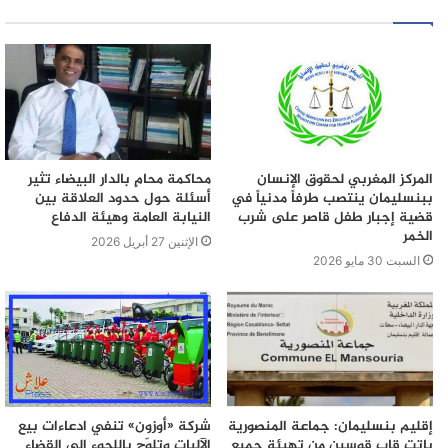
المركز المغربي لحقوق الإنسان
محاكمة محامٍ بالدار البيضاء تثير
ببنسليمان ينتصب طرفاً مدنياً في
أسئلة حول حدود العلاقة بين
قضية إجبار طفل قاصر على شرب
النيابة العامة وهيئة الدفاع
الخمر
الإثنين 27 أبريل 2026
السبت 30 مايو 2026
إقليم بنسليمان: جماعة المنصورية
شركة «أوزون» تنفي ادعاءات بيع
باتت قاب قوسين من تهيئة جميع
الآليات وتلوّح باللجوء إلى القضاء