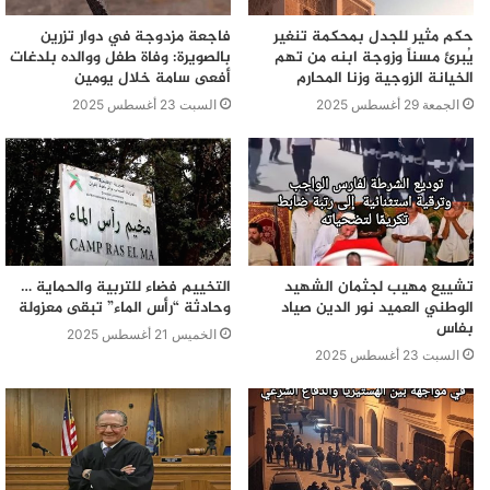
في مياه السد.
وأوضح مصدر مطلع أن خمسة اطفال من
حكم مثير للجدل بمحكمة تنغير
فاجعة مزدوجة في دوار تزرين
يُبرئ مسناً وزوجة ابنه من تهم
بالصويرة: وفاة طفل ووالده بلدغات
أسرة واحدة غرقوا أثناء محاولتهم السباحة
الخيانة الزوجية وزنا المحارم
أفعى سامة خلال يومين
في سد واد حصار، وانه أنه تم إنقاذ أربعة
الجمعة 29 أغسطس 2025
السبت 23 أغسطس 2025
فيما ظل البحث جاري عن الضحية الى ان
تم انتشالها من مياه السد
تشييع مهيب لجثمان الشهيد
التخييم فضاء للتربية والحماية …
الوطني العميد نور الدين صياد
وحادثة “رأس الماء” تبقى معزولة
بفاس
الخميس 21 أغسطس 2025
السبت 23 أغسطس 2025