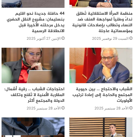
منظمة المرأة الاستقلالية تُطلق
44 حافلة جديدة نحو اقليم
نداءً وطنياً لمواجهة العنف ضد
بنسليمان: مشروع النقل الحضري
النساء وتطالب بإصلاحات قانونية
يدخل مرحلته الأخيرة قبل
ومؤسساتية عاجلة
الانطلاقة الرسمية
السبت 29 نوفمبر 2025
الإثنين 27 أكتوبر 2025
الشباب والاحتجاج … بين حيوية
احتجاجات الشباب … رقية أشمال:
المجتمع والحاجة إلى إعادة ترتيب
المقاربة الأمنية لا تُقنع وتكلف
الأولويات
الدولة والمجتمع أكثر
الأحد 28 سبتمبر 2025
الأحد 28 سبتمبر 2025