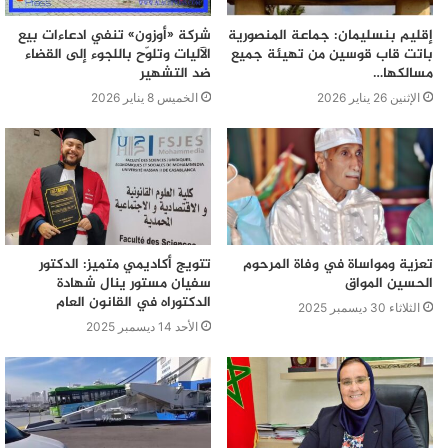
إقليم بنسليمان: جماعة المنصورية
شركة «أوزون» تنفي ادعاءات بيع
باتت قاب قوسين من تهيئة جميع
الآليات وتلوّح باللجوء إلى القضاء
مسالكها…
ضد التشهير
الإثنين 26 يناير 2026
الخميس 8 يناير 2026
تعزية ومواساة في وفاة المرحوم
تتويج أكاديمي متميز: الدكتور
الحسين المواق
سفيان مستور ينال شهادة
الدكتوراه في القانون العام
الثلاثاء 30 ديسمبر 2025
الأحد 14 ديسمبر 2025