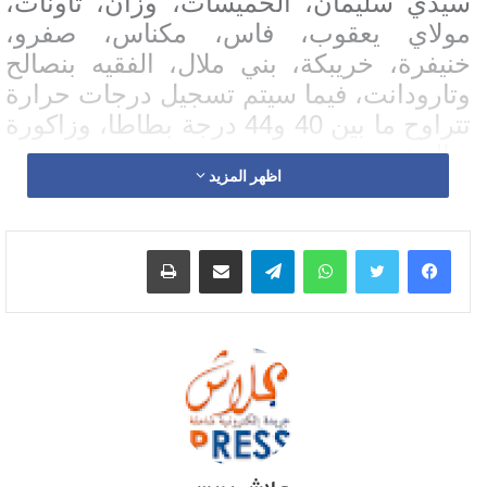
سيدي سليمان، الخميسات، وزان، تاونات،
مولاي يعقوب، فاس، مكناس، صفرو،
خنيفرة، خريبكة، بني ملال، الفقيه بنصالح
وتارودانت، فيما سيتم تسجيل درجات حرارة
تتراوح ما بين 40 و44 درجة بطاطا، وزاكورة
و الرشيدية.
اظهر المزيد
كما يرتقب يومي السبت والأحد المقبلين
تسجيل درجات حرارة تتراوح بين 45 و47
واتساب
تيلقرام
مشاركة عبر البريد
طباعة
درجة بكل من سيدي قاسم، وسيدي سليمان
والخميسات، فيما سيتم تسجيل درجات
حرارة تتراوح ما بين 41 و44 درجة بفاس،
مكناس، مولاي يعقوب، تاونات، وزان،
خريبكة، خنيفرة بني ملال، الفقيه بنصالح،
قلعة السراغنة، الرحامنة، مراكش،
اليوسفية، سيدي بنور، سطات، بن سليمان،
برشيد، تارودانت، زاكورة، طاطا وداخل