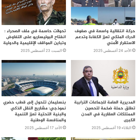
حركة انتقالية واسعة في صفوف
تحولات حاسمة في ملف الصحراء :
الدرك الملكي تعزز الكفاءة وتدعم
انفتاح البوليساريو على التفاوض
الاستقرار الأمني
وتباين المواقف الإقليمية والدولية
الأحد 24 أغسطس 2025
السبت 23 أغسطس 2025
المديرية العامة للجماعات الترابية
بنسليمان تتحول إلى قطب حضري
تطلق حملة ضخمة لتحصين
نموذجي: مشاريع النقل الذكي
الممتلكات العقارية في المدن
والبنية التحتية تعزز التنمية
الكبرى
والمنافسة الوطنية
الثلاثاء 19 أغسطس 2025
الأحد 17 أغسطس 2025