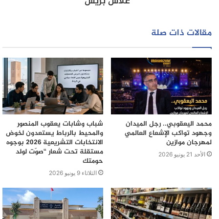
علاش بريس
أقاليم القنيطرة، العرائش، تمارة-الصخيرات
وسلا.
مقالات ذات صلة
محمد اليعقوبي.. رجل الميدان
شباب وشابات يعقوب المنصور
وجهود تواكب الإشعاع العالمي
والمحيط بالرباط يستعدون لخوض
لمهرجان موازين
الانتخابات التشريعية 2026 بوجوه
مستقلة تحت شعار “صوّت لولد
الأحد 21 يونيو 2026
حومتك
الثلاثاء 9 يونيو 2026