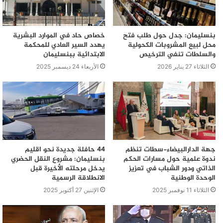
بنسليمان: جدل حول طلب فتح
خصاص حاد في الموارد البشرية
محل لبيع المشروبات الكحولية
يهدد السير العادي للمحكمة
والسلطات تنفي الترخيص
الابتدائية ببنسليمان
الثلاثاء 27 يناير 2026
الأربعاء 24 ديسمبر 2025
جهة الدارالبيضاء-سطات تنظم
44 حافلة جديدة نحو اقليم
ندوة علمية حول مسارات الحكم
بنسليمان: مشروع النقل الحضري
الذاتي ودور الشباب في تعزيز
يدخل مرحلته الأخيرة قبل
الوحدة الوطنية
الانطلاقة الرسمية
الثلاثاء 11 نوفمبر 2025
الإثنين 27 أكتوبر 2025