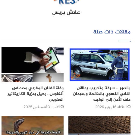
وتمت إحالة الموقوف على تدبير الحراسة
النظرية رهن البحث الذي يجرى تحت
علاش بريس
إشراف مباشر من النيابة العامة المختصة.
مقالات ذات صلة
بالصور .. سرقة وتخريب يطالان
وفاة الفنان المغربي مصطفى
النادي النسوي بالدلالحة ويعيدان
أنفلوس.. رحيل رمزية الكاريكاتير
ملف الأمن إلى الواجه
المغربي
الثلاثاء 16 يونيو 2026
الأحد 31 أغسطس 2025