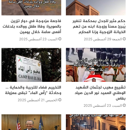
حكم مثير للجدل بمحكمة تنغير
فاجعة مزدوجة في دوار تزرين
يُبرئ مسناً وزوجة ابنه من تهم
بالصويرة: وفاة طفل ووالده بلدغات
الخيانة الزوجية وزنا المحارم
أفعى سامة خلال يومين
الجمعة 29 أغسطس 2025
السبت 23 أغسطس 2025
تشييع مهيب لجثمان الشهيد
التخييم فضاء للتربية والحماية …
الوطني العميد نور الدين صياد
وحادثة “رأس الماء” تبقى معزولة
بفاس
الخميس 21 أغسطس 2025
السبت 23 أغسطس 2025